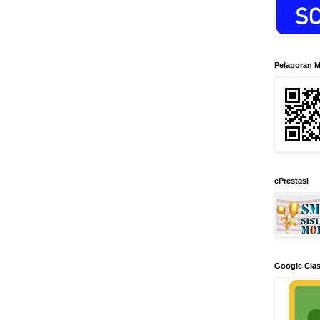
Pelaporan M
ePrestasi
Google Cla