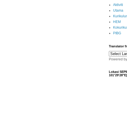
Aktiviti
Utama
Kurikulu
HEM
Kokurik
PIBG
Translator 
Powered b
Lokasi SEPI
101°29'28"E