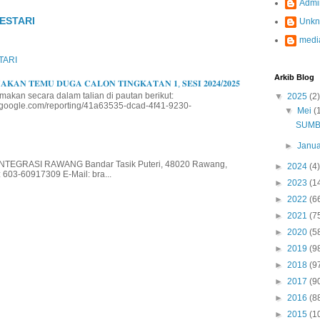
Admi
ESTARI
Unk
medi
TARI
Arkib Blog
𝐊𝐀𝐍 𝐓𝐄𝐌𝐔 𝐃𝐔𝐆𝐀 𝐂𝐀𝐋𝐎𝐍 𝐓𝐈𝐍𝐆𝐊𝐀𝐓𝐀𝐍 𝟏, 𝐒𝐄𝐒𝐈 𝟐𝟎𝟐𝟒/𝟐𝟎𝟐𝟓
makan secara dalam talian di pautan berikut:
▼
2025
(2)
io.google.com/reporting/41a63535-dcad-4f41-9230-
▼
Mei
(
SUMB
►
Janua
EGRASI RAWANG Bandar Tasik Puteri, 48020 Rawang,
►
2024
(4)
 603-60917309 E-Mail: bra...
►
2023
(1
►
2022
(6
►
2021
(7
►
2020
(5
►
2019
(9
►
2018
(9
►
2017
(9
►
2016
(8
►
2015
(1