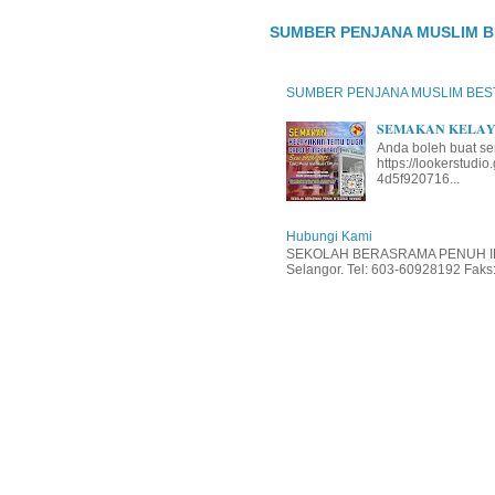
SUMBER PENJANA MUSLIM B
SUMBER PENJANA MUSLIM BES
𝐒𝐄𝐌𝐀𝐊𝐀𝐍 𝐊𝐄𝐋𝐀𝐘𝐀
Anda boleh buat se
https://lookerstud
4d5f920716...
Hubungi Kami
SEKOLAH BERASRAMA PENUH INT
Selangor. Tel: 603-60928192 Faks: