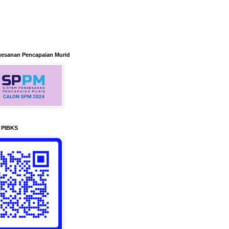
gesanan Pencapaian Murid
n PIBKS