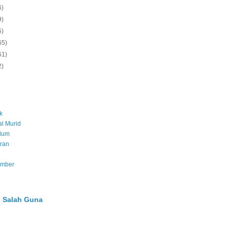
6)
9)
5)
65)
61)
2)
k
l Murid
ulum
ran
umber
 Salah Guna