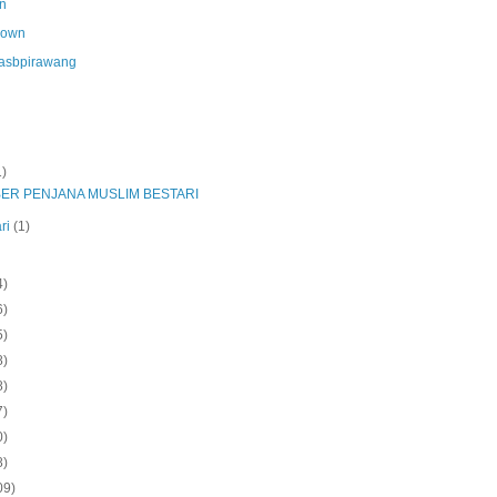
n
nown
asbpirawang
1)
ER PENJANA MUSLIM BESTARI
ri
(1)
4)
6)
5)
8)
8)
7)
0)
8)
09)