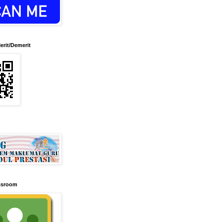
erit/Demerit
ssroom