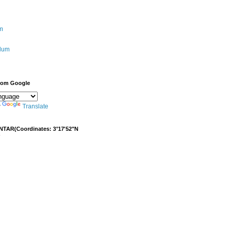
m
ulum
from Google
y
Translate
NTAR(Coordinates: 3°17'52"N
)