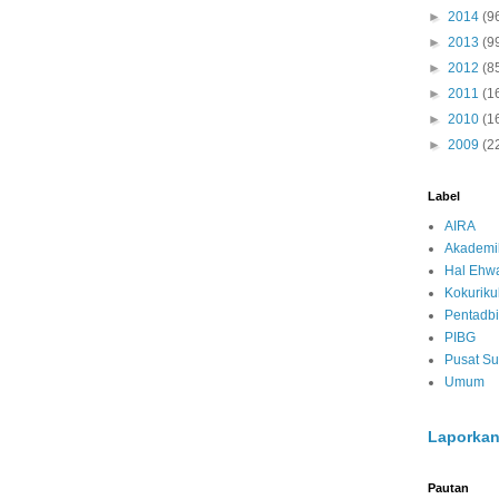
►
2014
(9
►
2013
(9
►
2012
(8
►
2011
(1
►
2010
(1
►
2009
(2
Label
AIRA
Akademi
Hal Ehwa
Kokurik
Pentadbi
PIBG
Pusat S
Umum
Laporkan
Pautan