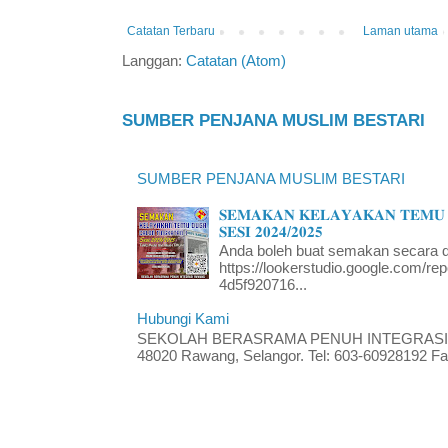
Catatan Terbaru
Laman utama
Langgan:
Catatan (Atom)
SUMBER PENJANA MUSLIM BESTARI
SUMBER PENJANA MUSLIM BESTARI
𝐒𝐄𝐌𝐀𝐊𝐀𝐍 𝐊𝐄𝐋𝐀𝐘𝐀𝐊𝐀𝐍 𝐓𝐄𝐌𝐔 
𝐒𝐄𝐒𝐈 𝟐𝟎𝟐𝟒/𝟐𝟎𝟐𝟓
Anda boleh buat semakan secara da
https://lookerstudio.google.com/re
4d5f920716...
Hubungi Kami
SEKOLAH BERASRAMA PENUH INTEGRASI RA
48020 Rawang, Selangor. Tel: 603-60928192 Fak