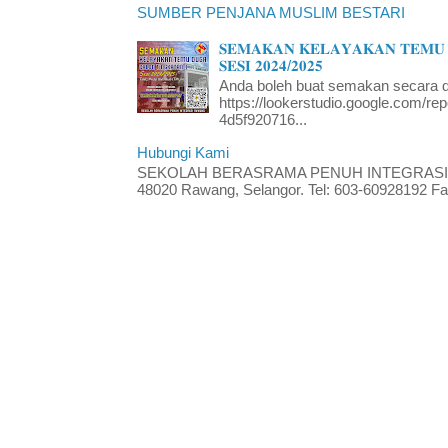
SUMBER PENJANA MUSLIM BESTARI
𝐒𝐄𝐌𝐀𝐊𝐀𝐍 𝐊𝐄𝐋𝐀𝐘𝐀𝐊𝐀𝐍 𝐓𝐄𝐌𝐔 
𝐒𝐄𝐒𝐈 𝟐𝟎𝟐𝟒/𝟐𝟎𝟐𝟓
Anda boleh buat semakan secara da
https://lookerstudio.google.com/re
4d5f920716...
Hubungi Kami
SEKOLAH BERASRAMA PENUH INTEGRASI RA
48020 Rawang, Selangor. Tel: 603-60928192 Fak