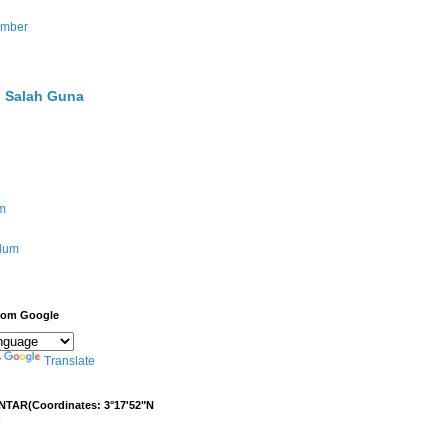
umber
 Salah Guna
m
ulum
from Google
y
Translate
NTAR(Coordinates: 3°17'52"N
)