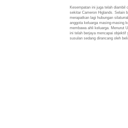
Kesempatan ini juga telah diambil
sekitar Cameron Higlands. Selain b
merapatkan lagi hubungan silaturra
anggota keluarga masing-masing ke
membawa ahli keluarga. Menurut U
ini telah berjaya mencapai objektif
susulan sedang dirancang oleh bel