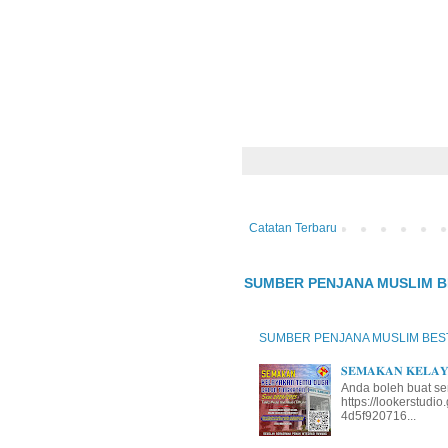
Catatan Terbaru
SUMBER PENJANA MUSLIM B
SUMBER PENJANA MUSLIM BES
𝐒𝐄𝐌𝐀𝐊𝐀𝐍 𝐊𝐄𝐋𝐀𝐘𝐀
Anda boleh buat se
https://lookerstud
4d5f920716...