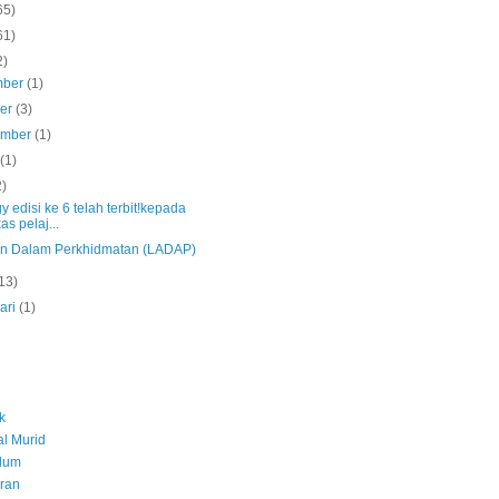
65)
61)
2)
mber
(1)
ber
(3)
ember
(1)
s
(1)
2)
y edisi ke 6 telah terbit!kepada
as pelaj...
an Dalam Perkhidmatan (LADAP)
13)
ari
(1)
k
l Murid
ulum
ran