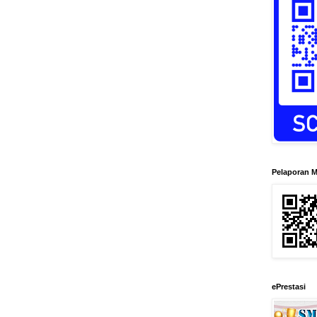
Pelaporan M
ePrestasi