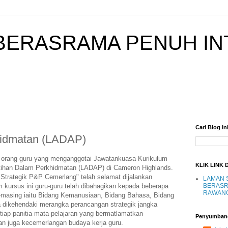
BERASRAMA PENUH IN
Cari Blog In
hidmatan (LADAP)
5 orang guru yang menganggotai Jawatankuasa Kurikulum
KLIK LINK 
atihan Dalam Perkhidmatan (LADAP) di Cameron Highlands.
Strategik P&P Cemerlang" telah selamat dijalankan
LAMAN 
 kursus ini guru-guru telah dibahagikan kepada beberapa
BERASR
RAWAN
masing iaitu Bidang Kemanusiaan, Bidang Bahasa, Bidang
 dikehendaki merangka perancangan strategik jangka
tiap panitia mata pelajaran yang bermatlamatkan
Penyumban
an juga kecemerlangan budaya kerja guru.