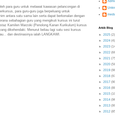
Admi
 oleh para guru untuk melawat kawasan pelancongan di
Unk
erkursus, para guru-guru juga berpeluang untuk
medi
him antara satu sama lain serta dapat berkenalan dengan
rana sebahagian guru yang mengikuti kursus ini turut
staz Kamilen Marzoki (Penolong Kanan Kurikulum) kursus
Arkib Blog
 yang dikehendaki. Menurut beliau lagi satu sesi kursus
iau... dan destinasinya ialah LANGKAWI.
►
2025
(2)
►
2024
(4)
►
2023
(1
►
2022
(6
►
2021
(7
►
2020
(5
►
2019
(9
►
2018
(9
►
2017
(9
►
2016
(8
►
2015
(1
►
2014
(9
►
2013
(9
►
2012
(8