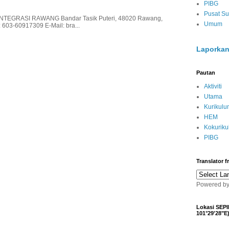
PIBG
Pusat S
EGRASI RAWANG Bandar Tasik Puteri, 48020 Rawang,
Umum
 603-60917309 E-Mail: bra...
Laporkan
Pautan
Aktiviti
Utama
Kurikulu
HEM
Kokurik
PIBG
Translator 
Powered b
Lokasi SEPI
101°29'28"E