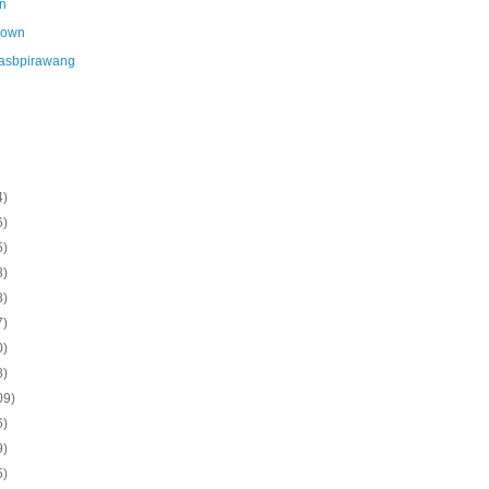
n
nown
asbpirawang
4)
6)
5)
8)
8)
7)
0)
8)
09)
6)
9)
5)