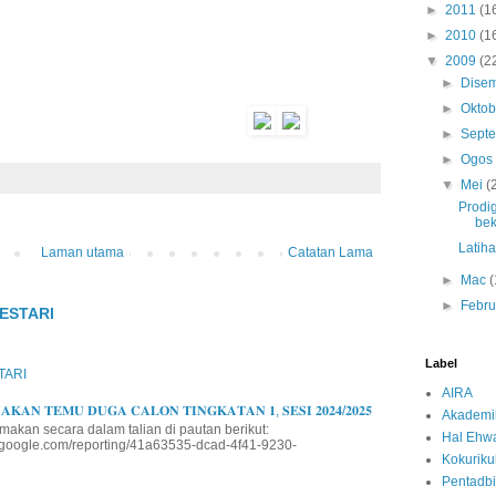
►
2011
(1
►
2010
(1
▼
2009
(2
►
Dise
►
Okto
►
Sept
►
Ogo
▼
Mei
(
Prodig
bek
Latih
Laman utama
Catatan Lama
►
Mac
(
►
Febru
ESTARI
Label
TARI
AIRA
𝐊𝐀𝐍 𝐓𝐄𝐌𝐔 𝐃𝐔𝐆𝐀 𝐂𝐀𝐋𝐎𝐍 𝐓𝐈𝐍𝐆𝐊𝐀𝐓𝐀𝐍 𝟏, 𝐒𝐄𝐒𝐈 𝟐𝟎𝟐𝟒/𝟐𝟎𝟐𝟓
Akademi
makan secara dalam talian di pautan berikut:
Hal Ehwa
io.google.com/reporting/41a63535-dcad-4f41-9230-
Kokurik
Pentadbi