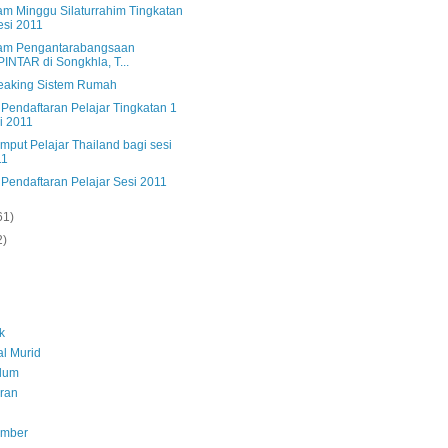
am Minggu Silaturrahim Tingkatan
esi 2011
am Pengantarabangsaan
INTAR di Songkhla, T...
reaking Sistem Rumah
 Pendaftaran Pelajar Tingkatan 1
i 2011
mput Pelajar Thailand bagi sesi
11
 Pendaftaran Pelajar Sesi 2011
61)
2)
k
l Murid
ulum
ran
umber