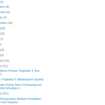
65)
mber
(6)
mber
(6)
ber
(7)
ember
(18)
s
(20)
(23)
12)
8)
(24)
15)
ari
(15)
ri
(11)
taran Pelajar Tingkatan 4 Sesi
11
n Tingkatan 5 (Mukhayyam Qiyadi)
tan Ulang Tahun Pembangunan
ita Keluarga d...
gy 2011
s Penyerahan Watikah Pelantikan
P dan Nuqaba'