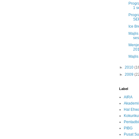
Progr
1 s
Progr
SEP
Ice B
Majlis
ses
Menje
20
Majlis
►
2010
(1
►
2009
(2
Label
AIRA
Akademi
Hal Ehwa
Kokurik
Pentadbi
PIBG
Pusat S