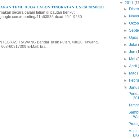
▼
2011
(1
𝐊𝐀𝐍 𝐓𝐄𝐌𝐔 𝐃𝐔𝐆𝐀 𝐂𝐀𝐋𝐎𝐍 𝐓𝐈𝐍𝐆𝐊𝐀𝐓𝐀𝐍 𝟏, 𝐒𝐄𝐒𝐈 𝟐𝟎𝟐𝟒/𝟐𝟎𝟐𝟓
►
Dise
makan secara dalam talian di pautan berikut:
►
Nove
io.google.com/reporting/41a63535-dcad-4f41-9230-
►
Okto
►
Sept
►
Ogo
EGRASI RAWANG Bandar Tasik Puteri, 48020 Rawang,
►
Julai
 603-60917309 E-Mail: bra...
►
Jun
(
►
Mei
(
►
April
►
Mac
(
►
Febru
▼
Janua
Pendaf
20
Tamri
Sambu
Wan
Prodi
Majli
LK