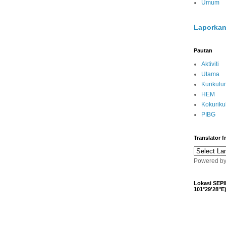
Umum
Laporkan
Pautan
Aktiviti
Utama
Kurikulu
HEM
Kokurik
PIBG
Translator 
Powered b
Lokasi SEPI
101°29'28"E