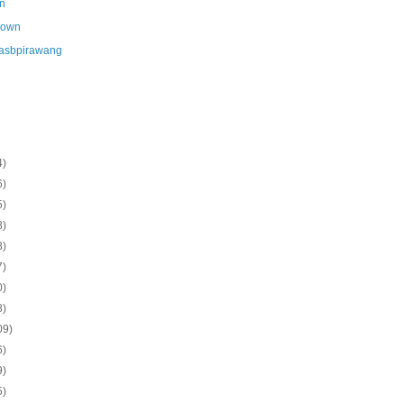
n
nown
asbpirawang
4)
6)
5)
8)
8)
7)
0)
8)
09)
6)
9)
5)