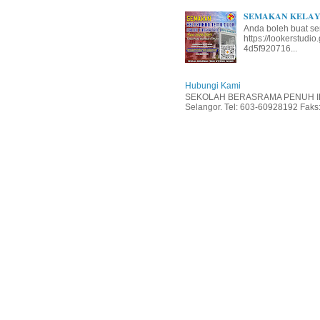
𝐒𝐄𝐌𝐀𝐊𝐀𝐍 𝐊𝐄𝐋𝐀𝐘𝐀
Anda boleh buat se
https://lookerstud
4d5f920716...
Hubungi Kami
SEKOLAH BERASRAMA PENUH INT
Selangor. Tel: 603-60928192 Faks: