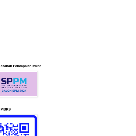
gesanan Pencapaian Murid
n PIBKS