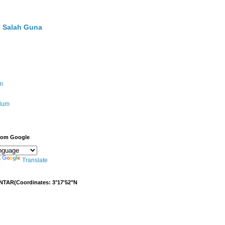
 Salah Guna
m
ulum
from Google
y
Translate
NTAR(Coordinates: 3°17'52"N
)