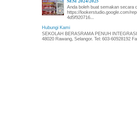
𝐒𝐄𝐒𝐈 𝟐𝟎𝟐𝟒/𝟐𝟎𝟐𝟓
Anda boleh buat semakan secara da
https://lookerstudio.google.com/re
4d5f920716...
Hubungi Kami
SEKOLAH BERASRAMA PENUH INTEGRASI RA
48020 Rawang, Selangor. Tel: 603-60928192 Fak