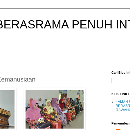
BERASRAMA PENUH IN
Cari Blog In
Kemanusiaan
KLIK LINK 
LAMAN 
BERASR
RAWAN
Penyumban