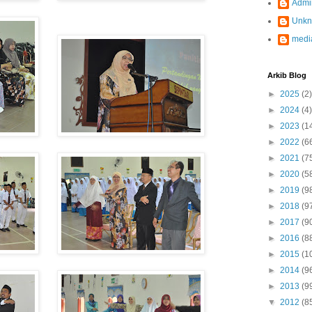
Admi
Unk
medi
Arkib Blog
►
2025
(2)
►
2024
(4)
►
2023
(1
►
2022
(6
►
2021
(7
►
2020
(5
►
2019
(9
►
2018
(9
►
2017
(9
►
2016
(8
►
2015
(1
►
2014
(9
►
2013
(9
▼
2012
(8