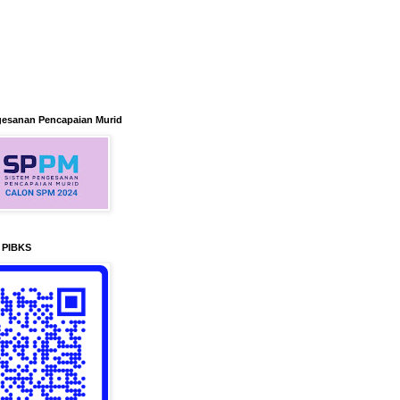
gesanan Pencapaian Murid
n PIBKS