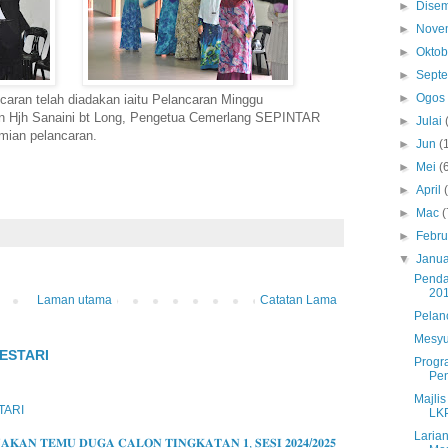
►
Dise
►
Nove
►
Okto
►
Sept
►
Ogo
caran telah diadakan iaitu Pelancaran Minggu
n Hjh Sanaini bt Long, Pengetua Cemerlang SEPINTAR
►
Julai
mian pelancaran.
►
Jun
(
►
Mei
(
►
April
►
Mac
(
►
Febru
▼
Janua
Pendaf
20
Laman utama
Catatan Lama
Pelan
Mesyu
ESTARI
Progr
Pe
Majli
TARI
LK
Laria
𝐊𝐀𝐍 𝐓𝐄𝐌𝐔 𝐃𝐔𝐆𝐀 𝐂𝐀𝐋𝐎𝐍 𝐓𝐈𝐍𝐆𝐊𝐀𝐓𝐀𝐍 𝟏, 𝐒𝐄𝐒𝐈 𝟐𝟎𝟐𝟒/𝟐𝟎𝟐𝟓