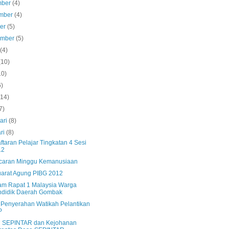
mber
(4)
mber
(4)
ber
(5)
ember
(5)
s
(4)
(10)
10)
6)
(14)
7)
ari
(8)
ri
(8)
taran Pelajar Tingkatan 4 Sesi
12
caran Minggu Kemanusiaan
arat Agung PIBG 2012
am Rapat 1 Malaysia Warga
ndidik Daerah Gombak
s Penyerahan Watikah Pelantikan
P
n SEPINTAR dan Kejohanan