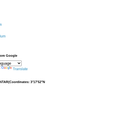
m
ulum
from Google
y
Translate
NTAR(Coordinates: 3°17'52"N
)