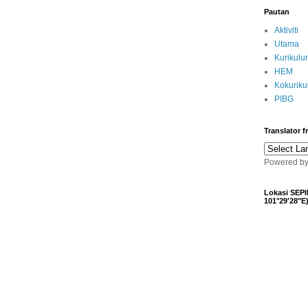
Pautan
Aktiviti
Utama
Kurikulu
HEM
Kokurik
PIBG
Translator 
Powered b
Lokasi SEPI
101°29'28"E