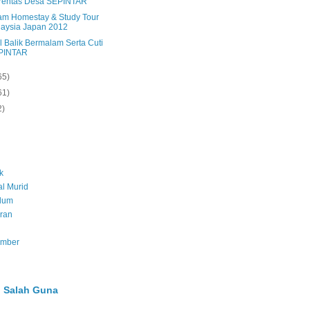
rentas Desa SEPINTAR
am Homestay & Study Tour
aysia Japan 2012
l Balik Bermalam Serta Cuti
PINTAR
65)
61)
2)
k
l Murid
ulum
ran
umber
 Salah Guna