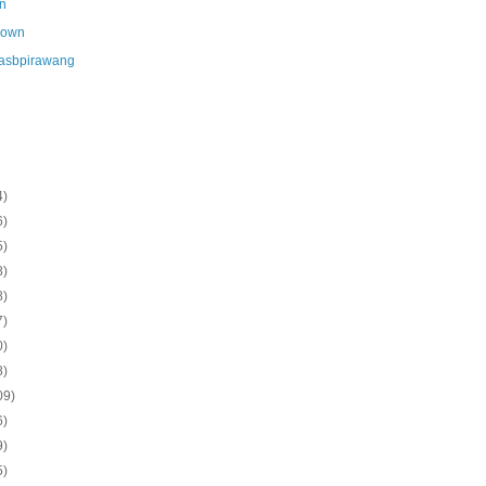
n
nown
asbpirawang
4)
6)
5)
8)
8)
7)
0)
8)
09)
6)
9)
5)