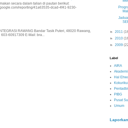
Me
makan secara dalam talian di pautan berikut:
Progr
io.google.com/reporting/41a63535-dcad-4f41-9230-
Mal
Jadua
SE
EGRASI RAWANG Bandar Tasik Puteri, 48020 Rawang,
►
2011
(1
 603-60917309 E-Mail: bra...
►
2010
(1
►
2009
(2
Label
AIRA
Akademi
Hal Ehwa
Kokurik
Pentadbi
PIBG
Pusat S
Umum
Laporkan