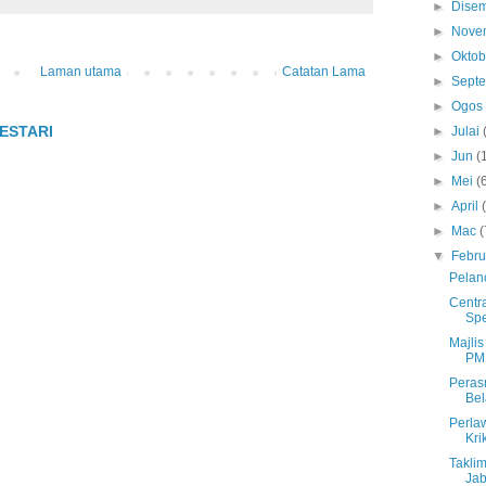
►
Dise
►
Nove
►
Okto
Laman utama
Catatan Lama
►
Sept
►
Ogo
ESTARI
►
Julai
►
Jun
(
►
Mei
(
►
April
►
Mac
(
▼
Febru
Pelan
Centr
Spe
Majlis
PM
Peras
Bel
Perla
Kri
Takli
Ja