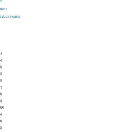
n
nown
asbpirawang
4)
6)
5)
8)
8)
7)
0)
8)
09)
6)
9)
5)