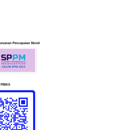
gesanan Pencapaian Murid
n PIBKS