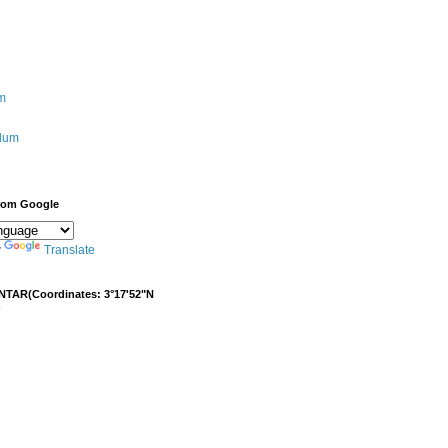
m
ulum
from Google
y
Translate
NTAR(Coordinates: 3°17'52"N
)