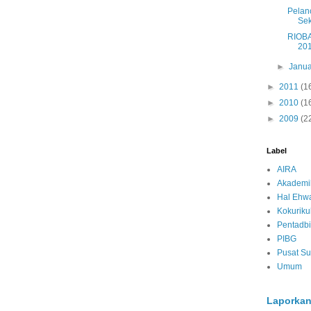
Pelan
Se
RIOBA
20
►
Janua
►
2011
(1
►
2010
(1
►
2009
(2
Label
AIRA
Akademi
Hal Ehwa
Kokurik
Pentadbi
PIBG
Pusat S
Umum
Laporkan