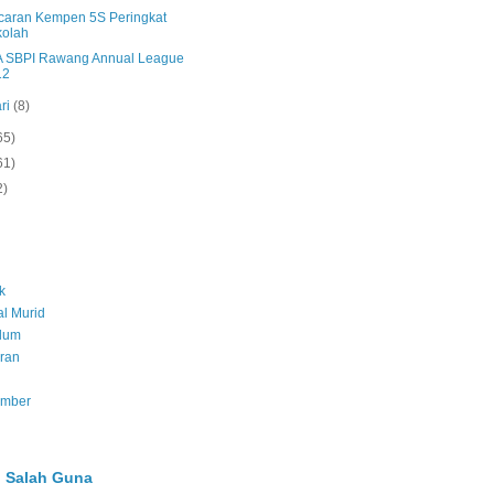
caran Kempen 5S Peringkat
kolah
 SBPI Rawang Annual League
12
ri
(8)
65)
61)
2)
k
l Murid
ulum
ran
umber
 Salah Guna