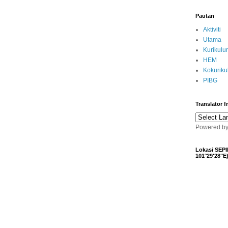
Pautan
Aktiviti
Utama
Kurikulu
HEM
Kokurik
PIBG
Translator 
Powered b
Lokasi SEPI
101°29'28"E