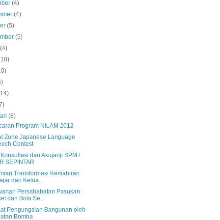
mber
(4)
mber
(4)
ber
(5)
ember
(5)
s
(4)
(10)
10)
6)
(14)
7)
ari
(8)
caran Program NILAM 2012
al Zone Japanese Language
ech Contest
 Konsultasi dan Akujanji SPM /
R SEPINTAR
mian Transformasi Kemahiran
ajar dan Kelua...
wanan Persahabatan Pasukan
ket dan Bola Se...
mat Pengungsian Bangunan oleh
batan Bomba