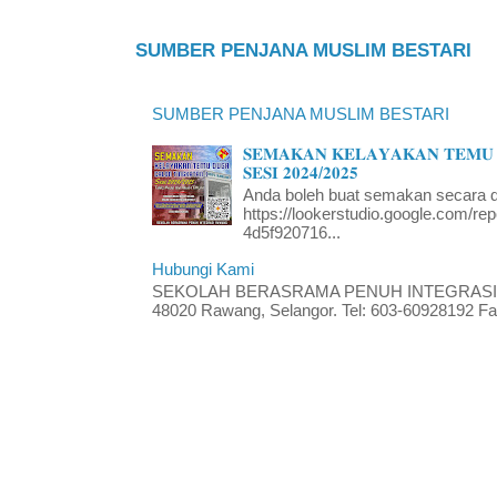
SUMBER PENJANA MUSLIM BESTARI
SUMBER PENJANA MUSLIM BESTARI
𝐒𝐄𝐌𝐀𝐊𝐀𝐍 𝐊𝐄𝐋𝐀𝐘𝐀𝐊𝐀𝐍 𝐓𝐄𝐌𝐔 
𝐒𝐄𝐒𝐈 𝟐𝟎𝟐𝟒/𝟐𝟎𝟐𝟓
Anda boleh buat semakan secara da
https://lookerstudio.google.com/re
4d5f920716...
Hubungi Kami
SEKOLAH BERASRAMA PENUH INTEGRASI RA
48020 Rawang, Selangor. Tel: 603-60928192 Fak