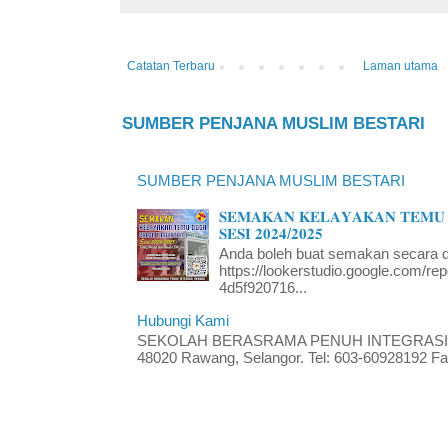
Catatan Terbaru
Laman utama
SUMBER PENJANA MUSLIM BESTARI
SUMBER PENJANA MUSLIM BESTARI
𝐒𝐄𝐌𝐀𝐊𝐀𝐍 𝐊𝐄𝐋𝐀𝐘𝐀𝐊𝐀𝐍 𝐓𝐄𝐌𝐔 
𝐒𝐄𝐒𝐈 𝟐𝟎𝟐𝟒/𝟐𝟎𝟐𝟓
Anda boleh buat semakan secara da
https://lookerstudio.google.com/re
4d5f920716...
Hubungi Kami
SEKOLAH BERASRAMA PENUH INTEGRASI RA
48020 Rawang, Selangor. Tel: 603-60928192 Fak