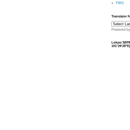
PIBG
Translator 
Powered b
Lokasi SEPI
101°29'28"E