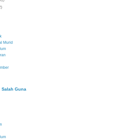
61)
2)
k
l Murid
ulum
ran
umber
 Salah Guna
m
ulum