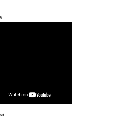
AR
oad