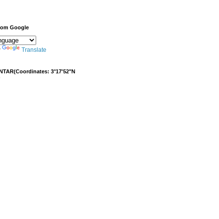
from Google
y
Translate
NTAR(Coordinates: 3°17'52"N
)