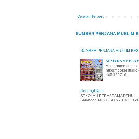
Catatan Terbaru
SUMBER PENJANA MUSLIM B
SUMBER PENJANA MUSLIM BES
𝐒𝐄𝐌𝐀𝐊𝐀𝐍 𝐊𝐄𝐋𝐀𝐘𝐀
Anda boleh buat se
https://lookerstud
4d5f920716...
Hubungi Kami
SEKOLAH BERASRAMA PENUH INT
Selangor. Tel: 603-60928192 Faks: