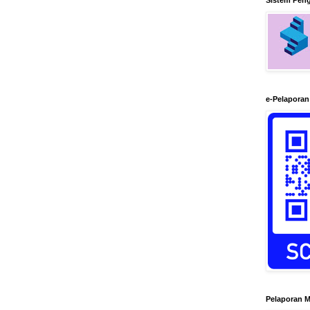
Sistem Pen
e-Pelapora
Pelaporan M