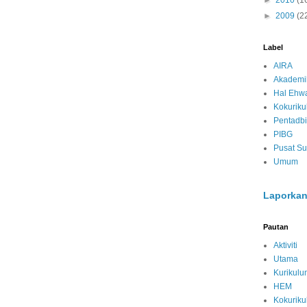
►
2010
(1
►
2009
(2
Label
AIRA
Akademi
Hal Ehwa
Kokurik
Pentadbi
PIBG
Pusat S
Umum
Laporkan
Pautan
Aktiviti
Utama
Kurikulu
HEM
Kokurik