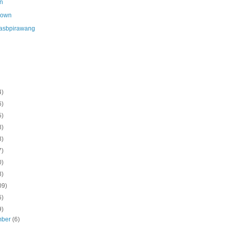
n
nown
asbpirawang
4)
6)
5)
8)
8)
7)
0)
8)
09)
6)
9)
mber
(6)