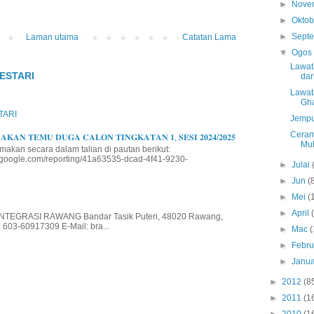
►
Nove
►
Okto
►
Sept
Laman utama
Catatan Lama
▼
Ogo
Lawat
ESTARI
dar
Lawat
Gha
TARI
Jempu
Ceram
𝐊𝐀𝐍 𝐓𝐄𝐌𝐔 𝐃𝐔𝐆𝐀 𝐂𝐀𝐋𝐎𝐍 𝐓𝐈𝐍𝐆𝐊𝐀𝐓𝐀𝐍 𝟏, 𝐒𝐄𝐒𝐈 𝟐𝟎𝟐𝟒/𝟐𝟎𝟐𝟓
Muh
makan secara dalam talian di pautan berikut:
io.google.com/reporting/41a63535-dcad-4f41-9230-
►
Julai
►
Jun
(
►
Mei
(
►
April
EGRASI RAWANG Bandar Tasik Puteri, 48020 Rawang,
 603-60917309 E-Mail: bra...
►
Mac
(
►
Febru
►
Janua
►
2012
(8
►
2011
(1