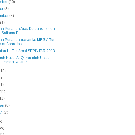
mber
(10)
ber
(3)
ember
(8)
s
(4)
an Penanda Aras Delegasi Jepun
i Saitama P...
an Penandaarasan ke MRSM Tun
far Baba Jasi...
tan Hi-Tea Amal SEPINTAR 2013
ah Nuzul Al-Quran oleh Ustaz
ammad Nasib Z...
(12)
8)
11)
(11)
11)
ari
(8)
ri
(7)
5)
65)