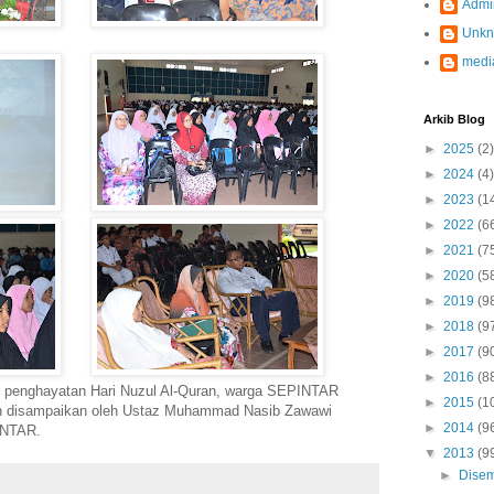
Admi
Unk
medi
Arkib Blog
►
2025
(2)
►
2024
(4)
►
2023
(1
►
2022
(6
►
2021
(7
►
2020
(5
►
2019
(9
►
2018
(9
►
2017
(9
►
2016
(8
 penghayatan Hari Nuzul Al-Quran, warga SEPINTAR
►
2015
(1
lah disampaikan oleh Ustaz Muhammad Nasib Zawawi
►
2014
(9
INTAR.
▼
2013
(9
►
Dise