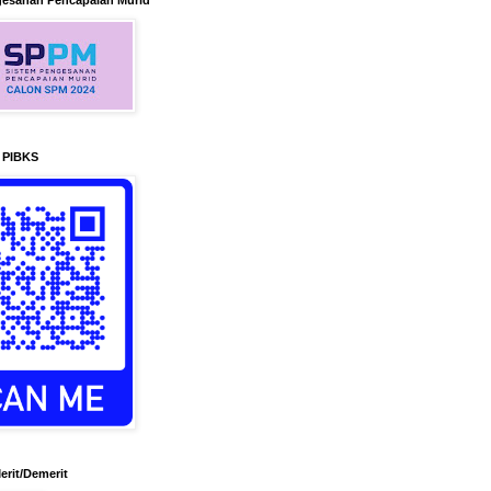
gesanan Pencapaian Murid
n PIBKS
erit/Demerit