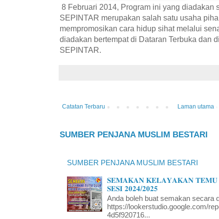
8 Februari 2014, Program ini yang diadakan 
SEPINTAR merupakan salah satu usaha piha
mempromosikan cara hidup sihat melalui sen
diadakan bertempat di Dataran Terbuka dan d
SEPINTAR.
Catatan Terbaru
Laman utama
SUMBER PENJANA MUSLIM BESTARI
SUMBER PENJANA MUSLIM BESTARI
𝐒𝐄𝐌𝐀𝐊𝐀𝐍 𝐊𝐄𝐋𝐀𝐘𝐀𝐊𝐀𝐍 𝐓𝐄𝐌𝐔 
𝐒𝐄𝐒𝐈 𝟐𝟎𝟐𝟒/𝟐𝟎𝟐𝟓
Anda boleh buat semakan secara da
https://lookerstudio.google.com/re
4d5f920716...