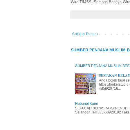
Wira TIMSS. Semoga Berjaya Wir
Catatan Terbaru
SUMBER PENJANA MUSLIM B
SUMBER PENJANA MUSLIM BES
𝐒𝐄𝐌𝐀𝐊𝐀𝐍 𝐊𝐄𝐋𝐀𝐘𝐀
Anda boleh buat se
https://lookerstud
4d5f920716...
Hubungi Kami
SEKOLAH BERASRAMA PENUH INT
Selangor. Tel: 603-60928192 Faks: