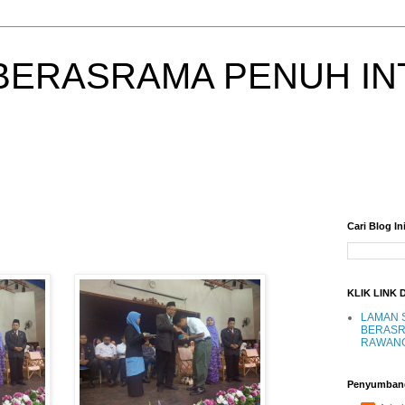
BERASRAMA PENUH IN
Cari Blog In
KLIK LINK 
LAMAN 
BERASR
RAWAN
Penyumban