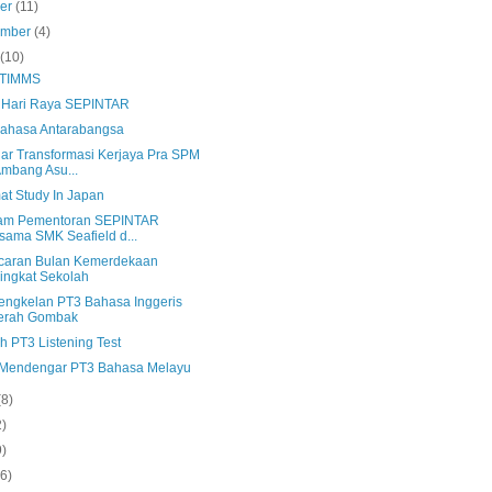
ber
(11)
ember
(4)
s
(10)
 TIMMS
s Hari Raya SEPINTAR
Bahasa Antarabangsa
ar Transformasi Kerjaya Pra SPM
Ambang Asu...
at Study In Japan
am Pementoran SEPINTAR
sama SMK Seafield d...
caran Bulan Kemerdekaan
ingkat Sekolah
ngkelan PT3 Bahasa Inggeris
erah Gombak
h PT3 Listening Test
 Mendengar PT3 Bahasa Melayu
(8)
2)
9)
(6)