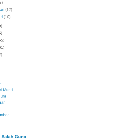
2)
ari
(12)
ri
(10)
9)
5)
65)
61)
2)
k
l Murid
ulum
ran
umber
 Salah Guna