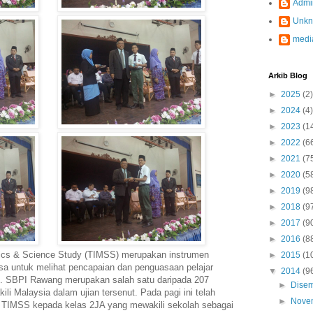
Admi
Unk
medi
Arkib Blog
►
2025
(2)
►
2024
(4)
►
2023
(1
►
2022
(6
►
2021
(7
►
2020
(5
►
2019
(9
►
2018
(9
►
2017
(9
►
2016
(8
ics & Science Study (TIMSS) merupakan instrumen
►
2015
(1
gsa untuk melihat pencapaian dan penguasaan pelajar
▼
2014
(9
. SBPI Rawang merupakan salah satu daripada 207
►
Dise
li Malaysia dalam ujian tersenut. Pada pagi ini telah
►
Nove
 TIMSS kepada kelas 2JA yang mewakili sekolah sebagai