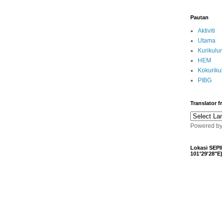
Pautan
Aktiviti
Utama
Kurikulu
HEM
Kokurik
PIBG
Translator 
Powered b
Lokasi SEPI
101°29'28"E