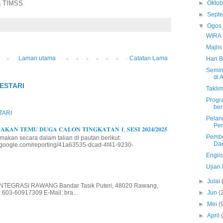
a TIMSS.
►
Okto
►
Sept
▼
Ogo
WIRA
Majli
Laman utama
Catatan Lama
Hari 
Semin
di 
ESTARI
Taklim
Progr
ber
TARI
Pelan
Per
𝐊𝐀𝐍 𝐓𝐄𝐌𝐔 𝐃𝐔𝐆𝐀 𝐂𝐀𝐋𝐎𝐍 𝐓𝐈𝐍𝐆𝐊𝐀𝐓𝐀𝐍 𝟏, 𝐒𝐄𝐒𝐈 𝟐𝟎𝟐𝟒/𝟐𝟎𝟐𝟓
Pembe
makan secara dalam talian di pautan berikut:
Da
io.google.com/reporting/41a63535-dcad-4f41-9230-
Englis
Ujian
►
Julai
EGRASI RAWANG Bandar Tasik Puteri, 48020 Rawang,
►
Jun
(
 603-60917309 E-Mail: bra...
►
Mei
(
►
April