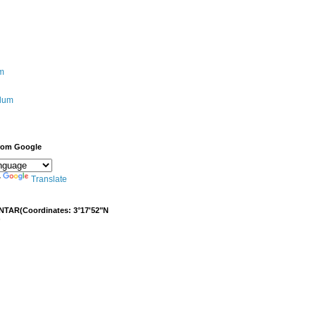
m
ulum
from Google
y
Translate
NTAR(Coordinates: 3°17'52"N
)