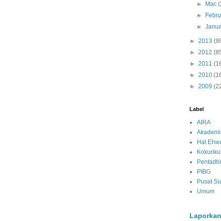
►
Mac
(
►
Febru
►
Janua
►
2013
(9
►
2012
(8
►
2011
(1
►
2010
(1
►
2009
(2
Label
AIRA
Akademi
Hal Ehwa
Kokurik
Pentadbi
PIBG
Pusat S
Umum
Laporkan