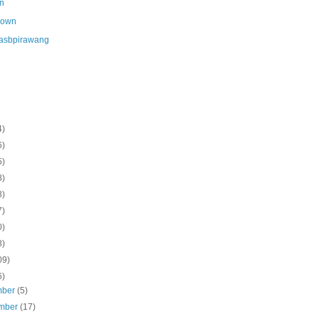
n
nown
asbpirawang
4)
6)
5)
8)
8)
7)
0)
8)
09)
6)
mber
(5)
mber
(17)