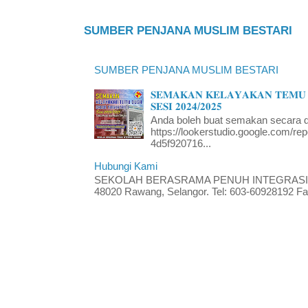
SUMBER PENJANA MUSLIM BESTARI
SUMBER PENJANA MUSLIM BESTARI
𝐒𝐄𝐌𝐀𝐊𝐀𝐍 𝐊𝐄𝐋𝐀𝐘𝐀𝐊𝐀𝐍 𝐓𝐄𝐌𝐔 
𝐒𝐄𝐒𝐈 𝟐𝟎𝟐𝟒/𝟐𝟎𝟐𝟓
Anda boleh buat semakan secara da
https://lookerstudio.google.com/re
4d5f920716...
Hubungi Kami
SEKOLAH BERASRAMA PENUH INTEGRASI RA
48020 Rawang, Selangor. Tel: 603-60928192 Fak