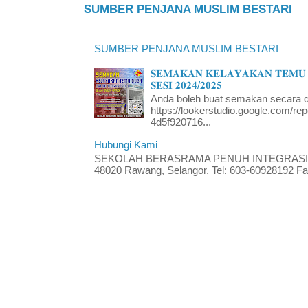
SUMBER PENJANA MUSLIM BESTARI
SUMBER PENJANA MUSLIM BESTARI
𝐒𝐄𝐌𝐀𝐊𝐀𝐍 𝐊𝐄𝐋𝐀𝐘𝐀𝐊𝐀𝐍 𝐓𝐄𝐌𝐔 
𝐒𝐄𝐒𝐈 𝟐𝟎𝟐𝟒/𝟐𝟎𝟐𝟓
Anda boleh buat semakan secara da
https://lookerstudio.google.com/re
4d5f920716...
Hubungi Kami
SEKOLAH BERASRAMA PENUH INTEGRASI RA
48020 Rawang, Selangor. Tel: 603-60928192 Fak