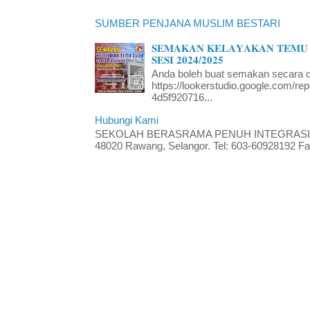
SUMBER PENJANA MUSLIM BESTARI
𝐒𝐄𝐌𝐀𝐊𝐀𝐍 𝐊𝐄𝐋𝐀𝐘𝐀𝐊𝐀𝐍 𝐓𝐄𝐌𝐔 
𝐒𝐄𝐒𝐈 𝟐𝟎𝟐𝟒/𝟐𝟎𝟐𝟓
Anda boleh buat semakan secara da
https://lookerstudio.google.com/re
4d5f920716...
Hubungi Kami
SEKOLAH BERASRAMA PENUH INTEGRASI RA
48020 Rawang, Selangor. Tel: 603-60928192 Fak