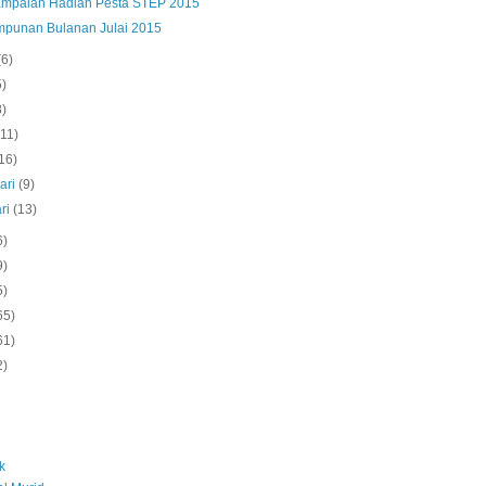
mpaian Hadiah Pesta STEP 2015
mpunan Bulanan Julai 2015
(6)
5)
8)
(11)
16)
ari
(9)
ri
(13)
6)
9)
5)
65)
61)
2)
k