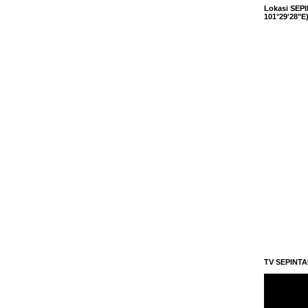
Lokasi SEPI
101°29'28"E
TV SEPINT