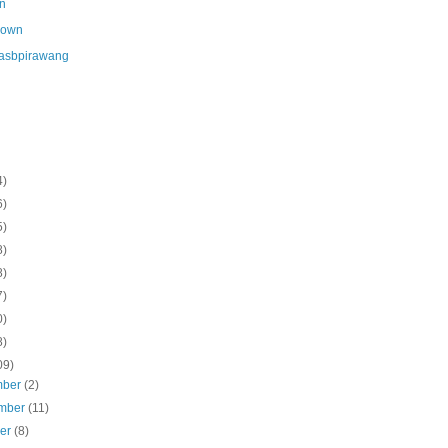
n
nown
asbpirawang
4)
6)
5)
8)
8)
7)
0)
8)
09)
mber
(2)
mber
(11)
ber
(8)