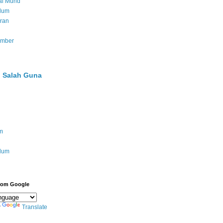
l Murid
ulum
ran
umber
 Salah Guna
m
ulum
from Google
y
Translate