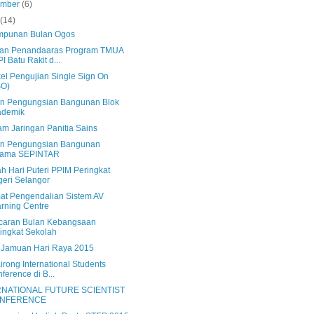
ember
(6)
s
(14)
mpunan Bulan Ogos
an Penandaaras Program TMUA
I Batu Rakit d...
el Pengujian Single Sign On
SO)
an Pengungsian Bangunan Blok
ademik
am Jaringan Panitia Sains
an Pengungsian Bangunan
rama SEPINTAR
h Hari Puteri PPIM Peringkat
eri Selangor
mat Pengendalian Sistem AV
rning Centre
caran Bulan Kebangsaan
ingkat Sekolah
s Jamuan Hari Raya 2015
irong International Students
ference di B...
RNATIONAL FUTURE SCIENTIST
NFERENCE