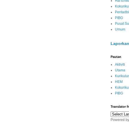
Hal Ehwa
Kokurik
Pentadbi
PIBG
Pusat S
Umum
Laporkan
Pautan
Aktiviti
Utama
Kurikulu
HEM
Kokurik
PIBG
Translator 
Powered b