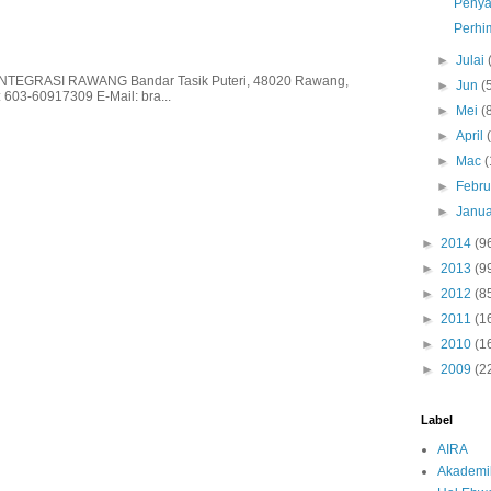
Penya
Perhi
►
Julai
EGRASI RAWANG Bandar Tasik Puteri, 48020 Rawang,
►
Jun
(
 603-60917309 E-Mail: bra...
►
Mei
(
►
April
►
Mac
(
►
Febru
►
Janua
►
2014
(9
►
2013
(9
►
2012
(8
►
2011
(1
►
2010
(1
►
2009
(2
Label
AIRA
Akademi