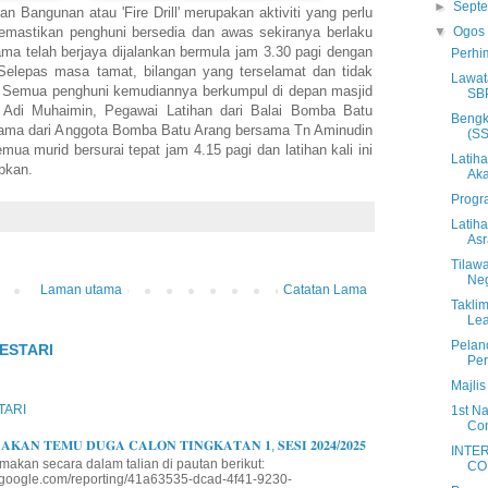
►
Sept
 Bangunan atau 'Fire Drill' merupakan aktiviti yang perlu
memastikan penghuni bersedia dan awas sekiranya berlaku
▼
Ogo
ma telah berjaya dijalankan bermula jam 3.30 pagi dengan
Perhi
 Selepas masa tamat, bilangan yang terselamat dan tidak
Lawat
an. Semua penghuni kemudiannya berkumpul di depan masjid
SBP
 Adi Muhaimin, Pegawai Latihan dari Balai Bomba Batu
Bengk
asama dari Anggota Bomba Batu Arang bersama Tn Aminudin
(S
mua murid bersurai tepat jam 4.15 pagi dan latihan kali ini
Latih
apkan.
Ak
Progr
Latih
As
Tilawa
Neg
Laman utama
Catatan Lama
Takli
Lea
Pelan
ESTARI
Per
Majli
TARI
1st Na
Con
𝐊𝐀𝐍 𝐓𝐄𝐌𝐔 𝐃𝐔𝐆𝐀 𝐂𝐀𝐋𝐎𝐍 𝐓𝐈𝐍𝐆𝐊𝐀𝐓𝐀𝐍 𝟏, 𝐒𝐄𝐒𝐈 𝟐𝟎𝟐𝟒/𝟐𝟎𝟐𝟓
INTE
makan secara dalam talian di pautan berikut:
CO
io.google.com/reporting/41a63535-dcad-4f41-9230-