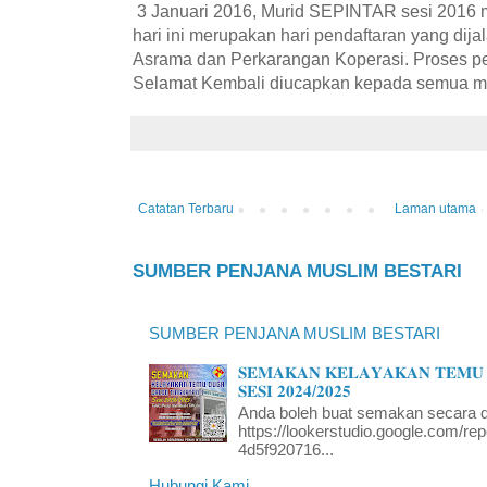
3 Januari 2016, Murid SEPINTAR sesi 2016 m
hari ini merupakan hari pendaftaran yang dij
Asrama dan Perkarangan Koperasi. Proses pen
Selamat Kembali diucapkan kepada semua 
Catatan Terbaru
Laman utama
SUMBER PENJANA MUSLIM BESTARI
SUMBER PENJANA MUSLIM BESTARI
𝐒𝐄𝐌𝐀𝐊𝐀𝐍 𝐊𝐄𝐋𝐀𝐘𝐀𝐊𝐀𝐍 𝐓𝐄𝐌𝐔 
𝐒𝐄𝐒𝐈 𝟐𝟎𝟐𝟒/𝟐𝟎𝟐𝟓
Anda boleh buat semakan secara da
https://lookerstudio.google.com/re
4d5f920716...
Hubungi Kami