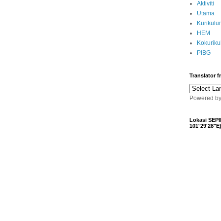
Aktiviti
Utama
Kurikulu
HEM
Kokurik
PIBG
Translator 
Powered b
Lokasi SEPI
101°29'28"E