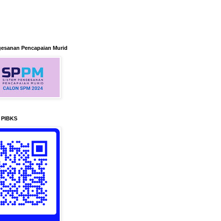
gesanan Pencapaian Murid
n PIBKS