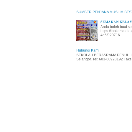
SUMBER PENJANA MUSLIM BES
𝐒𝐄𝐌𝐀𝐊𝐀𝐍 𝐊𝐄𝐋𝐀𝐘𝐀
Anda boleh buat se
https://lookerstud
4d5f920716...
Hubungi Kami
SEKOLAH BERASRAMA PENUH INT
Selangor. Tel: 603-60928192 Faks: