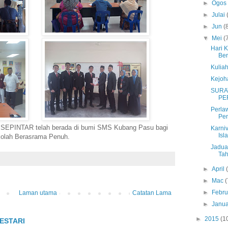
►
Ogo
►
Julai
►
Jun
(
▼
Mei
(
Hari 
Be
Kuliah
Kejoh
SURA
PE
Perla
Pe
 SEPINTAR telah berada di bumi SMS Kubang Pasu bagi
Karni
Isl
kolah Berasrama Penuh.
Jadua
Ta
►
April
►
Mac
(
►
Febru
Laman utama
Catatan Lama
►
Janua
►
2015
(1
ESTARI