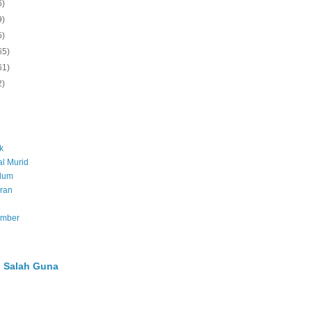
6)
9)
5)
65)
61)
2)
k
l Murid
ulum
ran
umber
 Salah Guna