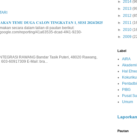
►
2014
(9
►
2013
(9
TARI
►
2012
(8
►
2011
(1
𝐊𝐀𝐍 𝐓𝐄𝐌𝐔 𝐃𝐔𝐆𝐀 𝐂𝐀𝐋𝐎𝐍 𝐓𝐈𝐍𝐆𝐊𝐀𝐓𝐀𝐍 𝟏, 𝐒𝐄𝐒𝐈 𝟐𝟎𝟐𝟒/𝟐𝟎𝟐𝟓
makan secara dalam talian di pautan berikut:
►
2010
(1
io.google.com/reporting/41a63535-dcad-4f41-9230-
►
2009
(2
Label
EGRASI RAWANG Bandar Tasik Puteri, 48020 Rawang,
AIRA
 603-60917309 E-Mail: bra...
Akademi
Hal Ehwa
Kokurik
Pentadbi
PIBG
Pusat S
Umum
Laporkan
Pautan