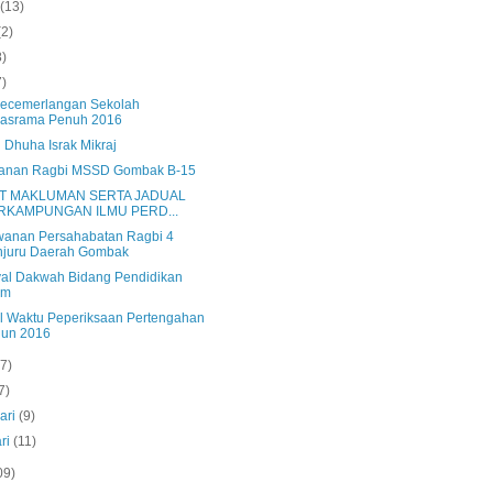
s
(13)
(2)
8)
7)
Kecemerlangan Sekolah
rasrama Penuh 2016
 Dhuha Israk Mikraj
anan Ragbi MSSD Gombak B-15
T MAKLUMAN SERTA JADUAL
RKAMPUNGAN ILMU PERD...
wanan Persahabatan Ragbi 4
njuru Daerah Gombak
val Dakwah Bidang Pendidikan
am
l Waktu Peperiksaan Pertengahan
hun 2016
(7)
7)
ari
(9)
ri
(11)
09)