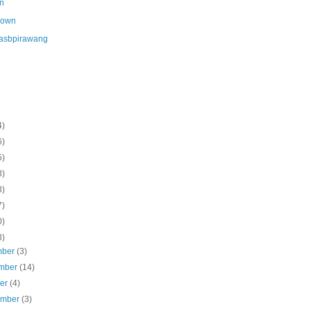
n
nown
asbpirawang
4)
6)
5)
8)
8)
7)
0)
8)
mber
(3)
mber
(14)
ber
(4)
ember
(3)