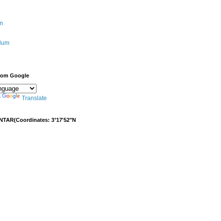
m
ulum
from Google
y
Translate
NTAR(Coordinates: 3°17'52"N
)