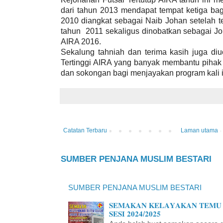
dari tahun 2013 mendapat tempat ketiga bag
2010 diangkat sebagai Naib Johan setelah t
tahun 2011 sekaligus dinobatkan sebagai Jo
AIRA 2016.
Sekalung tahniah dan terima kasih juga d
Tertinggi AIRA yang banyak membantu pihak
dan sokongan bagi menjayakan program kali i
Catatan Terbaru
Laman utama
SUMBER PENJANA MUSLIM BESTARI
SUMBER PENJANA MUSLIM BESTARI
𝐒𝐄𝐌𝐀𝐊𝐀𝐍 𝐊𝐄𝐋𝐀𝐘𝐀𝐊𝐀𝐍 𝐓𝐄𝐌𝐔 
𝐒𝐄𝐒𝐈 𝟐𝟎𝟐𝟒/𝟐𝟎𝟐𝟓