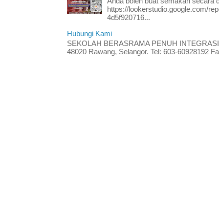
Anda boleh buat semakan secara da
https://lookerstudio.google.com/re
4d5f920716...
Hubungi Kami
SEKOLAH BERASRAMA PENUH INTEGRASI RA
48020 Rawang, Selangor. Tel: 603-60928192 Fak