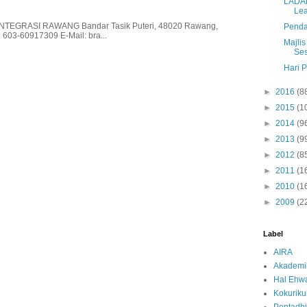
LADAP
Lea
EGRASI RAWANG Bandar Tasik Puteri, 48020 Rawang,
Pendaf
 603-60917309 E-Mail: bra...
Majlis
Ses
Hari 
►
2016
(8
►
2015
(1
►
2014
(9
►
2013
(9
►
2012
(8
►
2011
(1
►
2010
(1
►
2009
(2
Label
AIRA
Akademi
Hal Ehwa
Kokurik