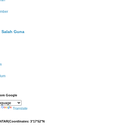
ran
umber
 Salah Guna
m
ulum
from Google
y
Translate
NTAR(Coordinates: 3°17'52"N
)