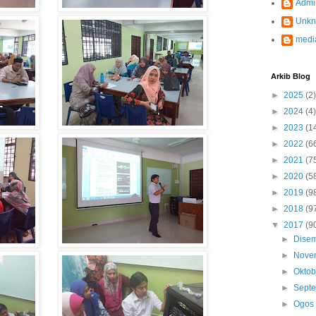
Admi
Unk
medi
Arkib Blog
►
2025
(2)
►
2024
(4)
►
2023
(1
►
2022
(6
►
2021
(7
►
2020
(5
►
2019
(9
►
2018
(9
▼
2017
(9
►
Dise
►
Nove
►
Okto
►
Sept
►
Ogo