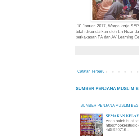
10 Januari 2017, Warga kerja SEP
telah dikendalikan oleh En Nizar d
perkakasan PA dan AV Learning Ce
Catatan Terbaru
SUMBER PENJANA MUSLIM B
SUMBER PENJANA MUSLIM BES
𝐒𝐄𝐌𝐀𝐊𝐀𝐍 𝐊𝐄𝐋𝐀𝐘𝐀
Anda boleh buat se
https://lookerstud
4d5f920716...