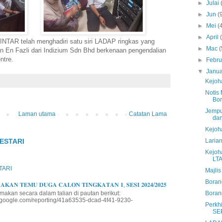
►
Julai
►
Jun
(
►
Mei
(
►
April
INTAR telah menghadiri satu siri LADAP ringkas yang
►
Mac
(
an En Fazli dari Indizium Sdn Bhd berkenaan pengendalian
ntre.
►
Febru
▼
Janua
Kejoh
Notis
Bor
Jempu
Laman utama
Catatan Lama
dan
Kejoh
ESTARI
Laria
Kejoh
LTAM
TARI
Majlis
Boran
𝐊𝐀𝐍 𝐓𝐄𝐌𝐔 𝐃𝐔𝐆𝐀 𝐂𝐀𝐋𝐎𝐍 𝐓𝐈𝐍𝐆𝐊𝐀𝐓𝐀𝐍 𝟏, 𝐒𝐄𝐒𝐈 𝟐𝟎𝟐𝟒/𝟐𝟎𝟐𝟓
makan secara dalam talian di pautan berikut:
Boran
io.google.com/reporting/41a63535-dcad-4f41-9230-
Perkh
SE