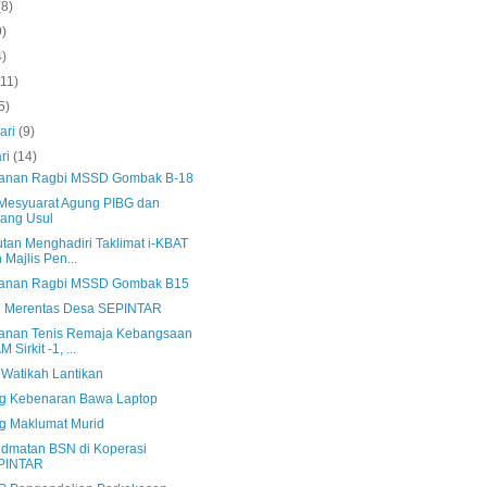
(8)
9)
4)
(11)
5)
ari
(9)
ri
(14)
anan Ragbi MSSD Gombak B-18
 Mesyuarat Agung PIBG dan
ang Usul
tan Menghadiri Taklimat i-KBAT
 Majlis Pen...
anan Ragbi MSSD Gombak B15
n Merentas Desa SEPINTAR
anan Tenis Remaja Kebangsaan
 Sirkit -1, ...
 Watikah Lantikan
g Kebenaran Bawa Laptop
g Maklumat Murid
idmatan BSN di Koperasi
PINTAR