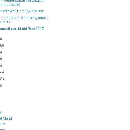
 Pengendalian Perkakasan
rning Centre
taran Ahli Unit Kokurikulum
 Pendaftaran Murid Tingkatan 1
i 2017
Pendaftaran Murid Sesi 2017
8)
09)
6)
9)
5)
65)
61)
2)
k
l Murid
ulum