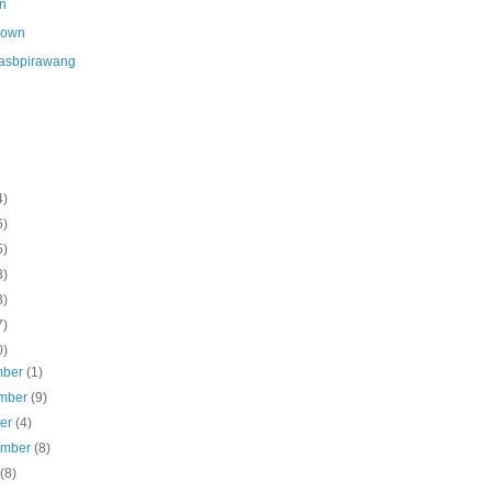
n
nown
asbpirawang
4)
6)
5)
8)
8)
7)
0)
mber
(1)
mber
(9)
ber
(4)
ember
(8)
s
(8)