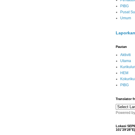
Pentadbi
PIBG
Pusat S
Umum
Laporkan
Pautan
Aktiviti
Utama
Kurikulu
HEM
Kokurik
PIBG
Translator 
Powered b
Lokasi SEPI
101°29'28"E