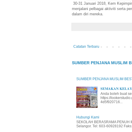
30-31 Januari 2018, Kem Kepimpina
menjalani pelbagai aktiviti serta
dalam diri mereka.
Catatan Terbaru
SUMBER PENJANA MUSLIM B
SUMBER PENJANA MUSLIM BES
𝐒𝐄𝐌𝐀𝐊𝐀𝐍 𝐊𝐄𝐋𝐀𝐘𝐀
Anda boleh buat se
https://lookerstud
4d5f920716...
Hubungi Kami
SEKOLAH BERASRAMA PENUH INT
Selangor. Tel: 603-60928192 Faks: