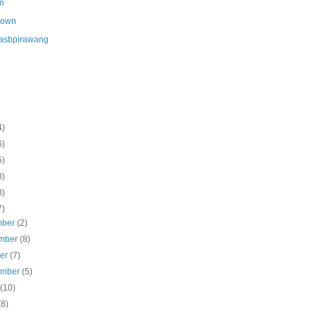
n
nown
asbpirawang
4)
6)
5)
8)
8)
7)
mber
(2)
mber
(8)
ber
(7)
ember
(5)
s
(10)
(8)