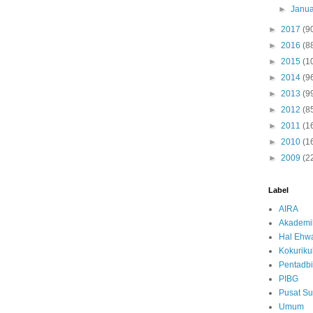
►
Janua
►
2017
(9
►
2016
(8
►
2015
(1
►
2014
(9
►
2013
(9
►
2012
(8
►
2011
(1
►
2010
(1
►
2009
(2
Label
AIRA
Akademi
Hal Ehwa
Kokurik
Pentadbi
PIBG
Pusat S
Umum