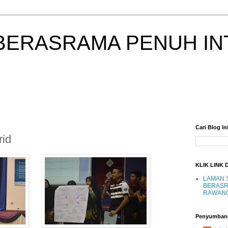
BERASRAMA PENUH IN
Cari Blog In
id
KLIK LINK 
LAMAN 
BERASR
RAWAN
Penyumban