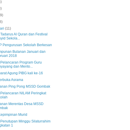
6)
8)
(9)
8)
ari
(11)
 Tadarus Al Quran dan Festival
yid Sekola...
 Pengurusan Sekolah Berkesan
mpunan Bulanan Januari dan
ruari 2018
s Pelancaran Program Guru
yayang dan Mento...
arat Agung PIBG kali ke-16
Terbuka Asrama
anan Ping Pong MSSD Gombak
s Pelancaran NILAM Peringkat
kolah
anan Merentas Desa MSSD
mbak
epimpinan Murid
s Penutupan Minggu Silaturrahim
gkatan 1