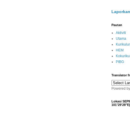
Laporkan
Pautan
Aktiviti
Utama
Kurikulu
HEM
Kokurik
PIBG
Translator 
Powered b
Lokasi SEPI
101°29'28"E