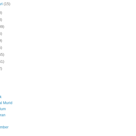
ri
(15)
0)
8)
09)
6)
9)
5)
65)
61)
2)
k
l Murid
ulum
ran
umber