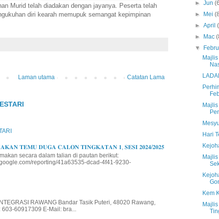
►
Jun
(
n Murid telah diadakan dengan jayanya. Peserta telah
 pengukuhan diri kearah memupuk semangat kepimpinan
►
Mei
(
►
April
►
Mac
(
▼
Febru
Majlis
Nas
LADAP
Laman utama
Catatan Lama
Perhi
Feb
ESTARI
Majli
Pen
Mesyu
TARI
Hari 
Kejoh
𝐊𝐀𝐍 𝐓𝐄𝐌𝐔 𝐃𝐔𝐆𝐀 𝐂𝐀𝐋𝐎𝐍 𝐓𝐈𝐍𝐆𝐊𝐀𝐓𝐀𝐍 𝟏, 𝐒𝐄𝐒𝐈 𝟐𝟎𝟐𝟒/𝟐𝟎𝟐𝟓
makan secara dalam talian di pautan berikut:
Majli
io.google.com/reporting/41a63535-dcad-4f41-9230-
Se
Kejoh
Go
Kem K
EGRASI RAWANG Bandar Tasik Puteri, 48020 Rawang,
Majli
 603-60917309 E-Mail: bra...
Tin