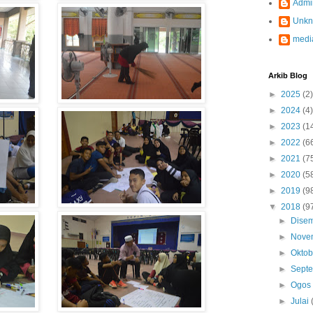
Admi
Unk
medi
Arkib Blog
►
2025
(2)
►
2024
(4)
►
2023
(1
►
2022
(6
►
2021
(7
►
2020
(5
►
2019
(9
▼
2018
(9
►
Dise
►
Nove
►
Okto
►
Sept
►
Ogo
►
Julai