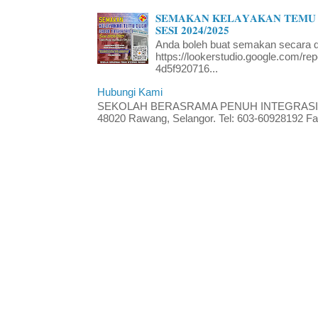
𝐒𝐄𝐌𝐀𝐊𝐀𝐍 𝐊𝐄𝐋𝐀𝐘𝐀𝐊𝐀𝐍 𝐓𝐄𝐌𝐔 
𝐒𝐄𝐒𝐈 𝟐𝟎𝟐𝟒/𝟐𝟎𝟐𝟓
Anda boleh buat semakan secara da
https://lookerstudio.google.com/re
4d5f920716...
Hubungi Kami
SEKOLAH BERASRAMA PENUH INTEGRASI RA
48020 Rawang, Selangor. Tel: 603-60928192 Fak