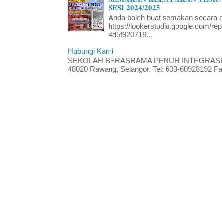
𝐒𝐄𝐒𝐈 𝟐𝟎𝟐𝟒/𝟐𝟎𝟐𝟓
Anda boleh buat semakan secara da
https://lookerstudio.google.com/re
4d5f920716...
Hubungi Kami
SEKOLAH BERASRAMA PENUH INTEGRASI RA
48020 Rawang, Selangor. Tel: 603-60928192 Fak