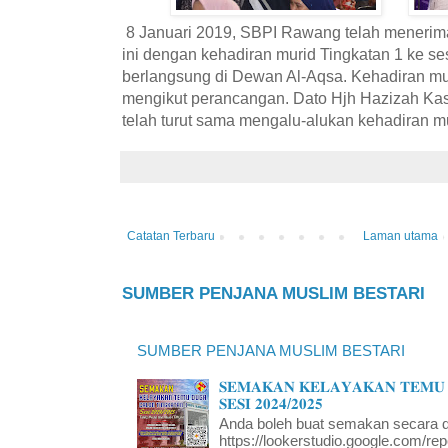
8 Januari 2019, SBPI Rawang telah menerima 
ini dengan kehadiran murid Tingkatan 1 ke se
berlangsung di Dewan Al-Aqsa. Kehadiran mur
mengikut perancangan. Dato Hjh Hazizah K
telah turut sama mengalu-alukan kehadiran mur
Catatan Terbaru
Laman utama
SUMBER PENJANA MUSLIM BESTARI
SUMBER PENJANA MUSLIM BESTARI
𝐒𝐄𝐌𝐀𝐊𝐀𝐍 𝐊𝐄𝐋𝐀𝐘𝐀𝐊𝐀𝐍 𝐓𝐄𝐌𝐔 
𝐒𝐄𝐒𝐈 𝟐𝟎𝟐𝟒/𝟐𝟎𝟐𝟓
Anda boleh buat semakan secara da
https://lookerstudio.google.com/re