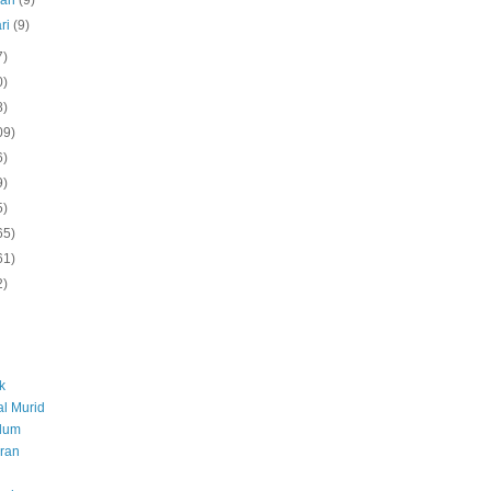
ari
(9)
ri
(9)
7)
0)
8)
09)
6)
9)
5)
65)
61)
2)
k
l Murid
ulum
ran