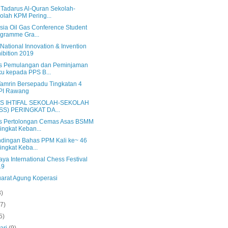
s Tadarus Al-Quran Sekolah-
olah KPM Pering...
Asia Oil Gas Conference Student
gramme Gra...
ational Innovation & Invention
ibition 2019
s Pemulangan dan Peminjaman
u kepada PPS B...
amrin Bersepadu Tingkatan 4
PI Rawang
IS IHTIFAL SEKOLAH-SEKOLAH
SS) PERINGKAT DA...
s Pertolongan Cemas Asas BSMM
ingkat Keban...
ndingan Bahas PPM Kali ke~ 46
ingkat Keba...
aya International Chess Festival
19
arat Agung Koperasi
3)
(7)
5)