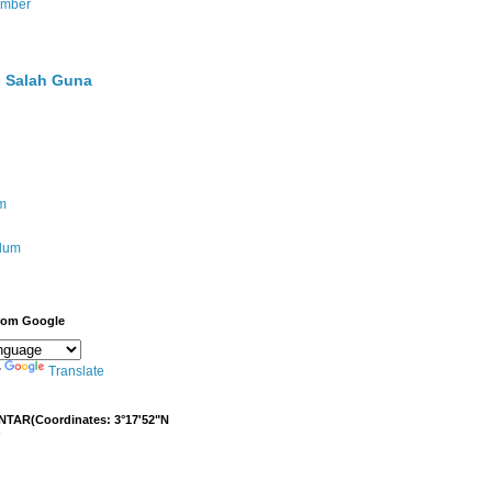
umber
 Salah Guna
m
ulum
from Google
y
Translate
NTAR(Coordinates: 3°17'52"N
)