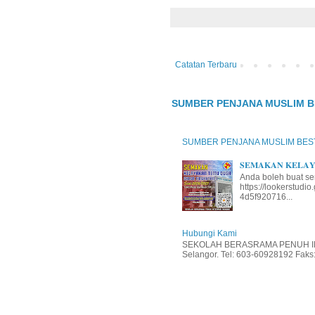
Catatan Terbaru
SUMBER PENJANA MUSLIM B
SUMBER PENJANA MUSLIM BES
𝐒𝐄𝐌𝐀𝐊𝐀𝐍 𝐊𝐄𝐋𝐀𝐘𝐀
Anda boleh buat se
https://lookerstud
4d5f920716...
Hubungi Kami
SEKOLAH BERASRAMA PENUH INT
Selangor. Tel: 603-60928192 Faks: