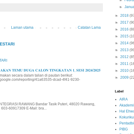
►
Febru
►
Janua
►
2018
(9
►
2017
(9
Laman utama
Catatan Lama
►
2016
(8
►
2015
(1
►
2014
(9
ESTARI
►
2013
(9
►
2012
(8
TARI
►
2011
(1
𝐊𝐀𝐍 𝐓𝐄𝐌𝐔 𝐃𝐔𝐆𝐀 𝐂𝐀𝐋𝐎𝐍 𝐓𝐈𝐍𝐆𝐊𝐀𝐓𝐀𝐍 𝟏, 𝐒𝐄𝐒𝐈 𝟐𝟎𝟐𝟒/𝟐𝟎𝟐𝟓
►
2010
(1
makan secara dalam talian di pautan berikut:
►
2009
(2
io.google.com/reporting/41a63535-dcad-4f41-9230-
Label
AIRA
EGRASI RAWANG Bandar Tasik Puteri, 48020 Rawang,
Akademi
 603-60917309 E-Mail: bra...
Hal Ehwa
Kokurik
Pentadbi
PIBG