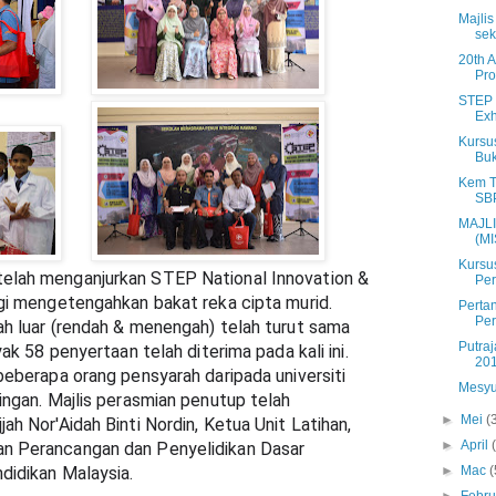
Majli
sek
20th 
Pro
STEP N
Exh
Kursu
Buk
Kem T
SB
MAJL
(MI
Kursu
elah menganjurkan STEP National Innovation & 
Per
gi mengetengahkan bakat reka cipta murid. 
Perta
Per
h luar (rendah & menengah) telah turut sama 
Putraj
ak 58 penyertaan telah diterima pada kali ini. 
20
beberapa orang pensyarah daripada universiti 
Mesyu
ingan. Majlis perasmian penutup telah 
►
Mei
(
h Nor'Aidah Binti Nordin, Ketua Unit Latihan, 
►
April
n Perancangan dan Penyelidikan Dasar 
didikan Malaysia.
►
Mac
(