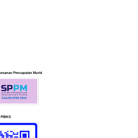
gesanan Pencapaian Murid
n PIBKS