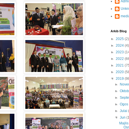
Admi
Unk
medi
Arkib Blog
►
2025
(2)
►
2024
(4)
►
2023
(1
►
2022
(6
►
2021
(7
►
2020
(5
▼
2019
(9
►
Nove
►
Okto
►
Sept
►
Ogo
►
Julai
▼
Jun
(
Majli
Os