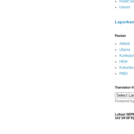
Pusat S
Umum
Laporkan
Pautan
Aktiviti
Utama
Kurikulu
HEM
Kokurik
PIBG
Translator 
Powered b
Lokasi SEPI
101°29'28"E