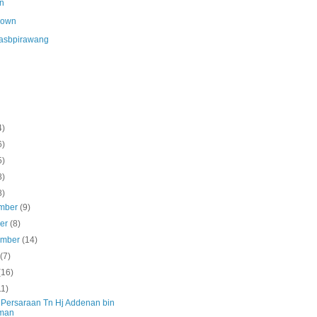
n
nown
asbpirawang
4)
6)
5)
8)
8)
mber
(9)
ber
(8)
ember
(14)
s
(7)
(16)
11)
s Persaraan Tn Hj Addenan bin
man