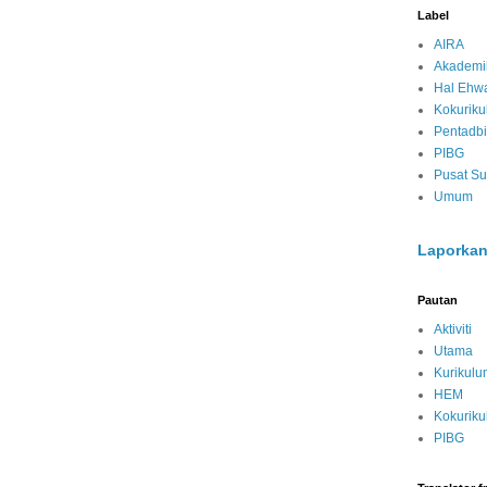
Label
AIRA
Akademi
Hal Ehwa
Kokurik
Pentadbi
PIBG
Pusat S
Umum
Laporkan
Pautan
Aktiviti
Utama
Kurikulu
HEM
Kokurik
PIBG