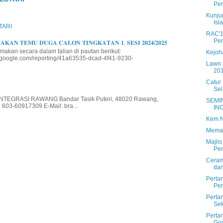
Per
Kunju
Isl
TARI
RAC'1
Per
𝐊𝐀𝐍 𝐓𝐄𝐌𝐔 𝐃𝐔𝐆𝐀 𝐂𝐀𝐋𝐎𝐍 𝐓𝐈𝐍𝐆𝐊𝐀𝐓𝐀𝐍 𝟏, 𝐒𝐄𝐒𝐈 𝟐𝟎𝟐𝟒/𝟐𝟎𝟐𝟓
makan secara dalam talian di pautan berikut:
Kejoh
io.google.com/reporting/41a63535-dcad-4f41-9230-
Lawn 
201
Catur
Sel
EGRASI RAWANG Bandar Tasik Puteri, 48020 Rawang,
SEMI
 603-60917309 E-Mail: bra...
IN
Kem N
Mema
Majlis
Per
Ceram
dan
Perta
Per
Perta
Sek
Perta
Go