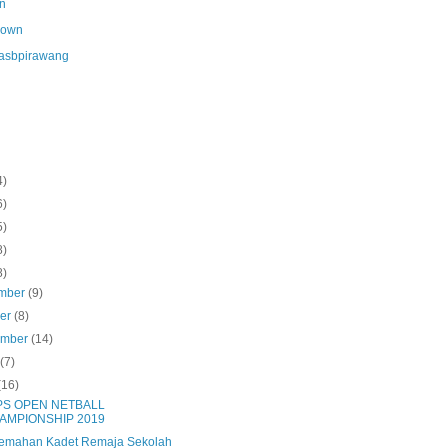
n
nown
asbpirawang
4)
6)
5)
8)
8)
mber
(9)
ber
(8)
ember
(14)
s
(7)
(16)
RPS OPEN NETBALL
AMPIONSHIP 2019
emahan Kadet Remaja Sekolah