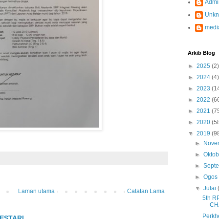
Admi
Unk
medi
Arkib Blog
►
2025
(2)
►
2024
(4)
►
2023
(1
►
2022
(6
►
2021
(7
►
2020
(5
▼
2019
(9
►
Nove
►
Okto
►
Sept
►
Ogo
▼
Julai
Laman utama
Catatan Lama
5th 
CH
Perkh
ESTARI