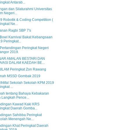
ingkat Antarab...
ngan dan Silaturahmi Universitas
am Negeri...
9 Robotik & Coding Competition (
ingkat Ne...
anan Ragbi SBP 7's
Bowl Karnival Bakat Kebangsaan
9 Peringkat...
 Pertandingan Peringkat Negeri
angor 2019.
NAR AMALAN BESTARI DAN
OVASI DALAM KAEDAH BE...
ILAM Peringkat Zon Rawang
nah MSSD Gombak 2019
 Ihtifal Sekolah Sekolah KPM 2019
ingkat ...
ah tentang Bahaya Kebakaran
 Langkah Pence...
ndingan Kawad Kaki KRS
ingkat Daerah Gomba...
ndingan Sahibba Peringkat
olah Menengah Ne...
ndingan Khat Peringkat Daerah
mbak 2019