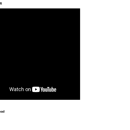
AR
oad