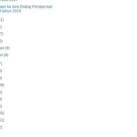
an ke Sesi Dialog Prestasi kali
3 tahun 2019
11)
3)
(7)
5)
ari
(9)
ri
(9)
7)
0)
8)
09)
6)
9)
5)
65)
61)
2)