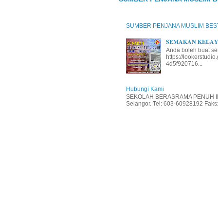
SUMBER PENJANA MUSLIM BES
𝐒𝐄𝐌𝐀𝐊𝐀𝐍 𝐊𝐄𝐋𝐀𝐘𝐀
Anda boleh buat se
https://lookerstud
4d5f920716...
Hubungi Kami
SEKOLAH BERASRAMA PENUH INT
Selangor. Tel: 603-60928192 Faks: