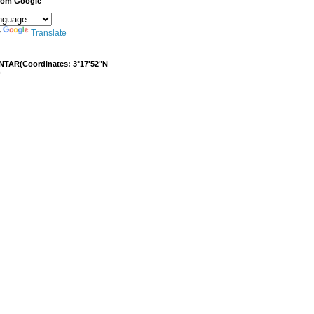
from Google
y
Translate
NTAR(Coordinates: 3°17'52"N
)