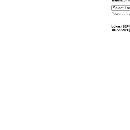
Translator 
Powered b
Lokasi SEPI
101°29'28"E