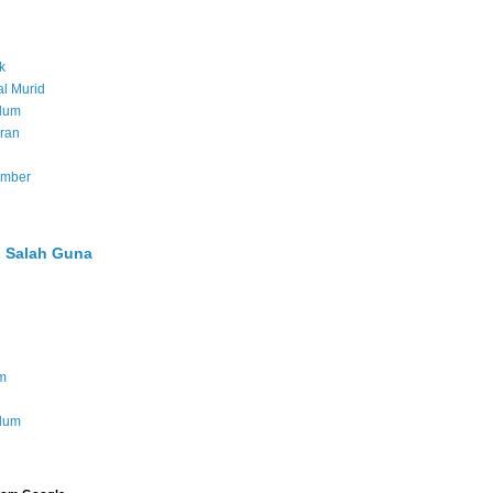
k
l Murid
ulum
ran
umber
 Salah Guna
m
ulum