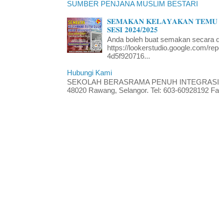
SUMBER PENJANA MUSLIM BESTARI
𝐒𝐄𝐌𝐀𝐊𝐀𝐍 𝐊𝐄𝐋𝐀𝐘𝐀𝐊𝐀𝐍 𝐓𝐄𝐌𝐔 
𝐒𝐄𝐒𝐈 𝟐𝟎𝟐𝟒/𝟐𝟎𝟐𝟓
Anda boleh buat semakan secara da
https://lookerstudio.google.com/re
4d5f920716...
Hubungi Kami
SEKOLAH BERASRAMA PENUH INTEGRASI RA
48020 Rawang, Selangor. Tel: 603-60928192 Fak