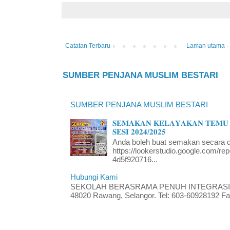
Catatan Terbaru
Laman utama
SUMBER PENJANA MUSLIM BESTARI
SUMBER PENJANA MUSLIM BESTARI
𝐒𝐄𝐌𝐀𝐊𝐀𝐍 𝐊𝐄𝐋𝐀𝐘𝐀𝐊𝐀𝐍 𝐓𝐄𝐌𝐔 
𝐒𝐄𝐒𝐈 𝟐𝟎𝟐𝟒/𝟐𝟎𝟐𝟓
Anda boleh buat semakan secara da
https://lookerstudio.google.com/re
4d5f920716...
Hubungi Kami
SEKOLAH BERASRAMA PENUH INTEGRASI RA
48020 Rawang, Selangor. Tel: 603-60928192 Fak