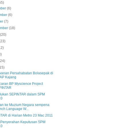
65)
mber
(6)
mber
(6)
ber
(7)
ember
(18)
s
(20)
(23)
12)
8)
(24)
15)
wanan Persahabatan Bolasepak di
AP Kajang
caran BP Myscience Project
PINTAR
dukan SEPINTAR dalam SPM
10
an ke Muzium Negara sempena
nch Language W...
TAR di Harian Metro 23 Mac 2011
s Penyerahan Keputusan SPM
10