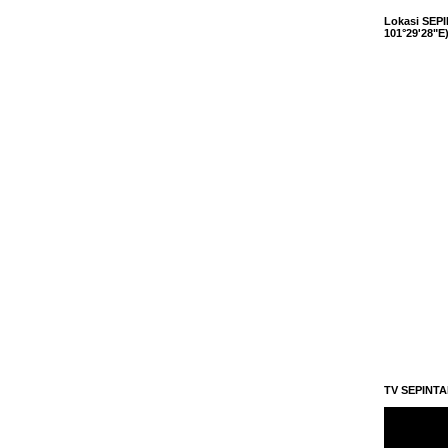
Lokasi SEPI
101°29'28"E
TV SEPINT