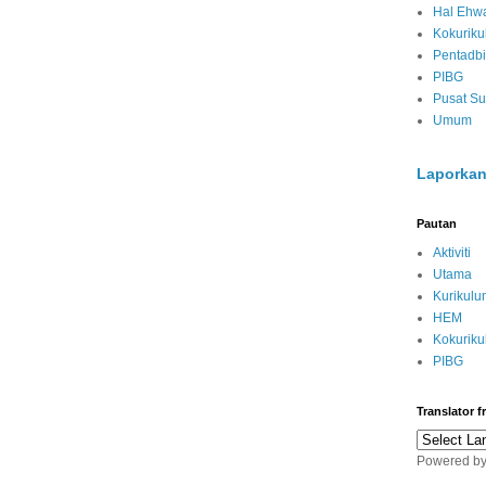
Hal Ehwa
Kokurik
Pentadbi
PIBG
Pusat S
Umum
Laporkan
Pautan
Aktiviti
Utama
Kurikulu
HEM
Kokurik
PIBG
Translator 
Powered b