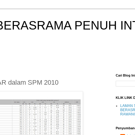
BERASRAMA PENUH IN
Cari Blog In
AR dalam SPM 2010
KLIK LINK 
LAMAN 
BERASR
RAWAN
Penyumban