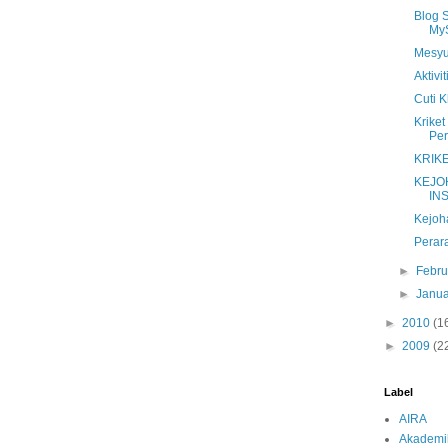
Blog 
MyS
Mesyu
Aktivi
Cuti 
Krike
Per
KRIK
KEJO
IN
Kejoh
Perar
►
Febru
►
Janua
►
2010
(1
►
2009
(2
Label
AIRA
Akademi