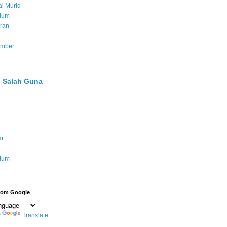
l Murid
ulum
ran
umber
 Salah Guna
m
ulum
from Google
y
Translate