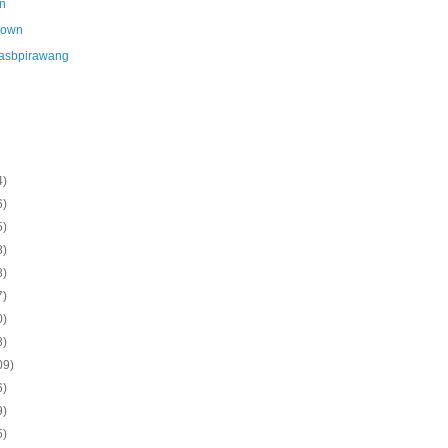
n
nown
asbpirawang
4)
6)
5)
8)
8)
7)
0)
8)
09)
6)
9)
5)