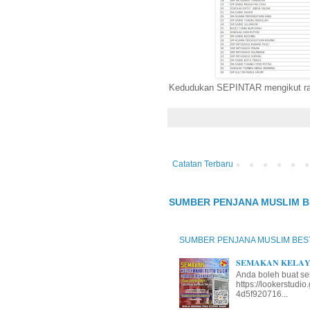
Kedudukan SEPINTAR mengikut ran
Catatan Terbaru
SUMBER PENJANA MUSLIM B
SUMBER PENJANA MUSLIM BES
𝐒𝐄𝐌𝐀𝐊𝐀𝐍 𝐊𝐄𝐋𝐀𝐘𝐀
Anda boleh buat se
https://lookerstud
4d5f920716...