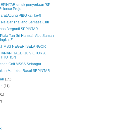
SEPINTAR untuk penyertaan 'BP
cience Proje...
arat Agung PIBG kali ke-9
ti Pelajar Thailand Semasa Cuti
Khas Berganti SEPINTAR
t Piala Tan Sri Hamzah Abu Samah
ingkat Zo...
ET MSS NEGERI SELANGOR
HANAN RAGBI 10 VICTORIA
STITUTION
anan Golf MSSS Selangor
akan Maulidur Rasul SEPINTAR
ari
(15)
ri
(11)
61)
2)
k