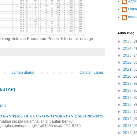
Admi
Unk
medi
Arkib Blog
king Sekolah Berasrama Penuh. Klik untuk enlarge.
►
2025
(2)
►
2024
(4)
►
2023
(1
►
2022
(6
►
2021
(7
Laman utama
Catatan Lama
►
2020
(5
►
2019
(9
ESTARI
►
2018
(9
►
2017
(9
►
2016
(8
TARI
►
2015
(1
𝐊𝐀𝐍 𝐓𝐄𝐌𝐔 𝐃𝐔𝐆𝐀 𝐂𝐀𝐋𝐎𝐍 𝐓𝐈𝐍𝐆𝐊𝐀𝐓𝐀𝐍 𝟏, 𝐒𝐄𝐒𝐈 𝟐𝟎𝟐𝟒/𝟐𝟎𝟐𝟓
►
2014
(9
makan secara dalam talian di pautan berikut:
io.google.com/reporting/41a63535-dcad-4f41-9230-
►
2013
(9
►
2012
(8