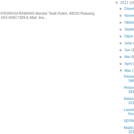
▼
2011
(1
►
Dise
EGRASI RAWANG Bandar Tasik Puteri, 48020 Rawang,
►
Nove
 603-60917309 E-Mail: bra...
►
Okto
►
Sept
►
Ogo
►
Julai
►
Jun
(
►
Mei
(
►
April
▼
Mac
(
Perla
SM
Pelan
SE
Kedu
20
Lawat
Fre
SEPIN
Majli
20