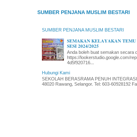
SUMBER PENJANA MUSLIM BESTARI
SUMBER PENJANA MUSLIM BESTARI
𝐒𝐄𝐌𝐀𝐊𝐀𝐍 𝐊𝐄𝐋𝐀𝐘𝐀𝐊𝐀𝐍 𝐓𝐄𝐌𝐔 
𝐒𝐄𝐒𝐈 𝟐𝟎𝟐𝟒/𝟐𝟎𝟐𝟓
Anda boleh buat semakan secara da
https://lookerstudio.google.com/re
4d5f920716...
Hubungi Kami
SEKOLAH BERASRAMA PENUH INTEGRASI RA
48020 Rawang, Selangor. Tel: 603-60928192 Fak