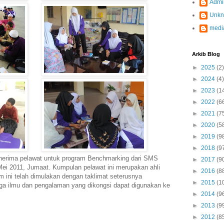
Admi
Unk
medi
Arkib Blog
►
2025
(2)
►
2024
(4)
►
2023
(1
►
2022
(6
►
2021
(7
►
2020
(5
►
2019
(9
►
2018
(9
erima pelawat untuk program Benchmarking dari SMS
►
2017
(9
ei 2011, Jumaat. Kumpulan pelawat ini merupakan ahli
►
2016
(8
ni telah dimulakan dengan taklimat seterusnya
►
2015
(1
ga ilmu dan pengalaman yang dikongsi dapat digunakan ke
►
2014
(9
►
2013
(9
►
2012
(8