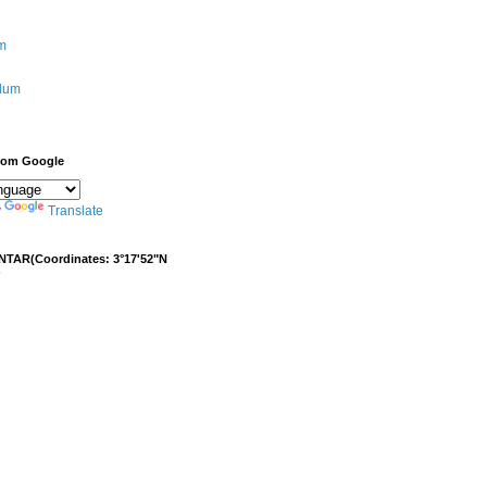
m
ulum
from Google
y
Translate
NTAR(Coordinates: 3°17'52"N
)