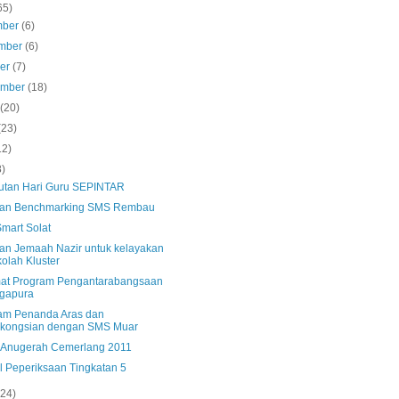
65)
mber
(6)
mber
(6)
ber
(7)
ember
(18)
s
(20)
(23)
12)
8)
tan Hari Guru SEPINTAR
an Benchmarking SMS Rembau
mart Solat
an Jemaah Nazir untuk kelayakan
olah Kluster
mat Program Pengantarabangsaan
gapura
am Penanda Aras dan
rkongsian dengan SMS Muar
s Anugerah Cemerlang 2011
l Peperiksaan Tingkatan 5
(24)