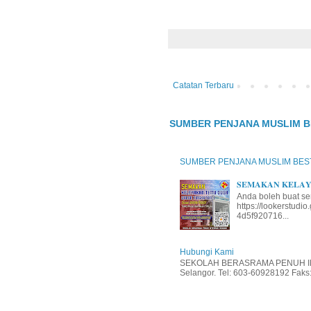
Catatan Terbaru
SUMBER PENJANA MUSLIM B
SUMBER PENJANA MUSLIM BES
𝐒𝐄𝐌𝐀𝐊𝐀𝐍 𝐊𝐄𝐋𝐀𝐘𝐀
Anda boleh buat se
https://lookerstud
4d5f920716...
Hubungi Kami
SEKOLAH BERASRAMA PENUH INT
Selangor. Tel: 603-60928192 Faks: