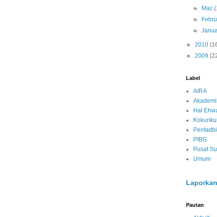
►
Mac
(
►
Febru
►
Janua
►
2010
(1
►
2009
(2
Label
AIRA
Akademi
Hal Ehwa
Kokurik
Pentadbi
PIBG
Pusat S
Umum
Laporkan
Pautan