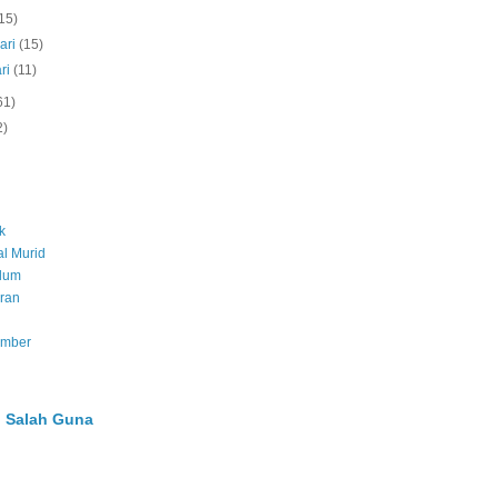
15)
ari
(15)
ri
(11)
61)
2)
k
l Murid
ulum
ran
umber
 Salah Guna