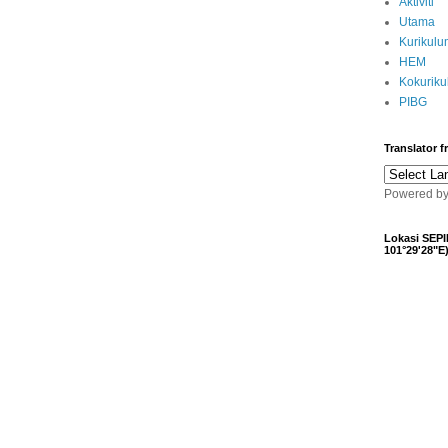
Aktiviti
Utama
Kurikulu
HEM
Kokurik
PIBG
Translator 
Powered b
Lokasi SEPI
101°29'28"E