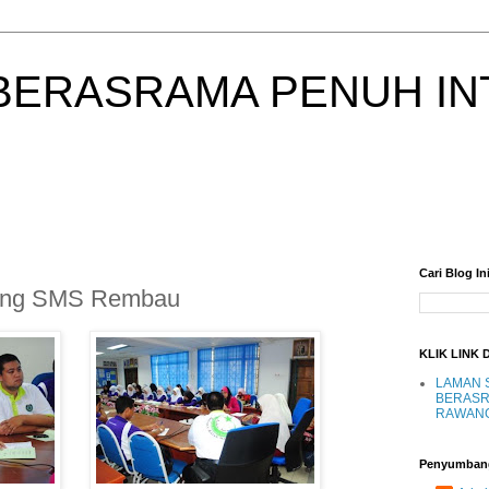
BERASRAMA PENUH IN
Cari Blog In
ing SMS Rembau
KLIK LINK 
LAMAN 
BERASR
RAWAN
Penyumban