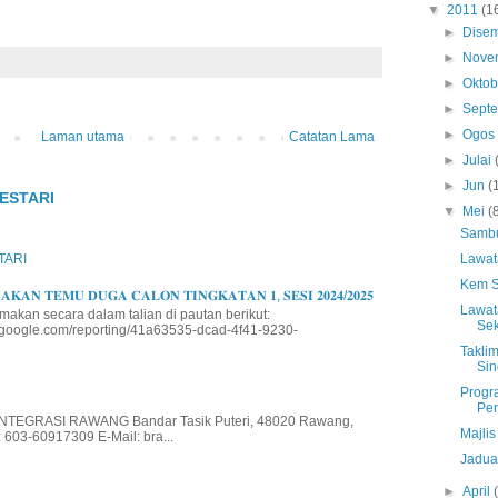
▼
2011
(1
►
Dise
►
Nove
►
Okto
►
Sept
►
Ogo
Laman utama
Catatan Lama
►
Julai
►
Jun
(
ESTARI
▼
Mei
(
Sambu
Lawat
TARI
Kem S
𝐊𝐀𝐍 𝐓𝐄𝐌𝐔 𝐃𝐔𝐆𝐀 𝐂𝐀𝐋𝐎𝐍 𝐓𝐈𝐍𝐆𝐊𝐀𝐓𝐀𝐍 𝟏, 𝐒𝐄𝐒𝐈 𝟐𝟎𝟐𝟒/𝟐𝟎𝟐𝟓
Lawat
makan secara dalam talian di pautan berikut:
Sek
io.google.com/reporting/41a63535-dcad-4f41-9230-
Takli
Sin
Progr
Pe
EGRASI RAWANG Bandar Tasik Puteri, 48020 Rawang,
Majli
 603-60917309 E-Mail: bra...
Jadua
►
April