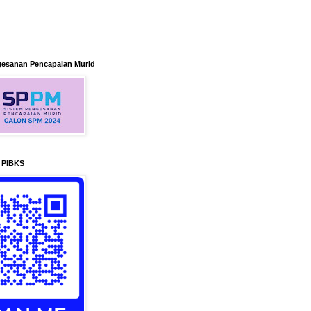
gesanan Pencapaian Murid
n PIBKS