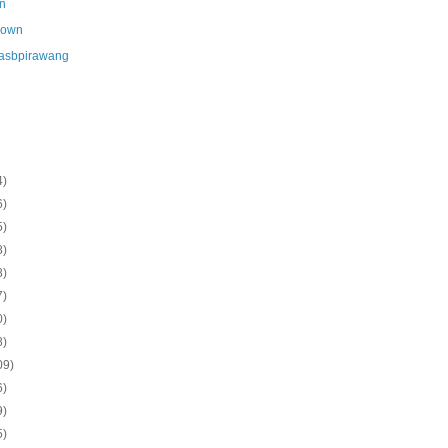
n
nown
asbpirawang
4)
6)
5)
8)
8)
7)
0)
8)
09)
6)
9)
5)