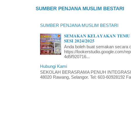
SUMBER PENJANA MUSLIM BESTARI
SUMBER PENJANA MUSLIM BESTARI
𝐒𝐄𝐌𝐀𝐊𝐀𝐍 𝐊𝐄𝐋𝐀𝐘𝐀𝐊𝐀𝐍 𝐓𝐄𝐌𝐔 
𝐒𝐄𝐒𝐈 𝟐𝟎𝟐𝟒/𝟐𝟎𝟐𝟓
Anda boleh buat semakan secara da
https://lookerstudio.google.com/re
4d5f920716...
Hubungi Kami
SEKOLAH BERASRAMA PENUH INTEGRASI RA
48020 Rawang, Selangor. Tel: 603-60928192 Fak