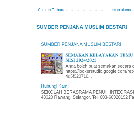
Catatan Terbaru
Laman utama
SUMBER PENJANA MUSLIM BESTARI
SUMBER PENJANA MUSLIM BESTARI
𝐒𝐄𝐌𝐀𝐊𝐀𝐍 𝐊𝐄𝐋𝐀𝐘𝐀𝐊𝐀𝐍 𝐓𝐄𝐌𝐔 
𝐒𝐄𝐒𝐈 𝟐𝟎𝟐𝟒/𝟐𝟎𝟐𝟓
Anda boleh buat semakan secara da
https://lookerstudio.google.com/re
4d5f920716...
Hubungi Kami
SEKOLAH BERASRAMA PENUH INTEGRASI RA
48020 Rawang, Selangor. Tel: 603-60928192 Fak