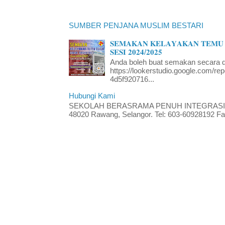
SUMBER PENJANA MUSLIM BESTARI
𝐒𝐄𝐌𝐀𝐊𝐀𝐍 𝐊𝐄𝐋𝐀𝐘𝐀𝐊𝐀𝐍 𝐓𝐄𝐌𝐔 
𝐒𝐄𝐒𝐈 𝟐𝟎𝟐𝟒/𝟐𝟎𝟐𝟓
Anda boleh buat semakan secara da
https://lookerstudio.google.com/re
4d5f920716...
Hubungi Kami
SEKOLAH BERASRAMA PENUH INTEGRASI RA
48020 Rawang, Selangor. Tel: 603-60928192 Fak