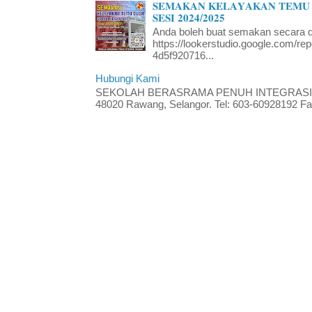
𝐒𝐄𝐌𝐀𝐊𝐀𝐍 𝐊𝐄𝐋𝐀𝐘𝐀𝐊𝐀𝐍 𝐓𝐄𝐌𝐔 
𝐒𝐄𝐒𝐈 𝟐𝟎𝟐𝟒/𝟐𝟎𝟐𝟓
Anda boleh buat semakan secara da
https://lookerstudio.google.com/re
4d5f920716...
Hubungi Kami
SEKOLAH BERASRAMA PENUH INTEGRASI RA
48020 Rawang, Selangor. Tel: 603-60928192 Fak