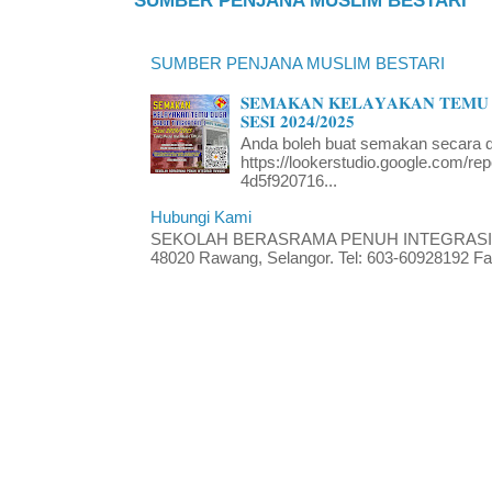
SUMBER PENJANA MUSLIM BESTARI
SUMBER PENJANA MUSLIM BESTARI
𝐒𝐄𝐌𝐀𝐊𝐀𝐍 𝐊𝐄𝐋𝐀𝐘𝐀𝐊𝐀𝐍 𝐓𝐄𝐌𝐔 
𝐒𝐄𝐒𝐈 𝟐𝟎𝟐𝟒/𝟐𝟎𝟐𝟓
Anda boleh buat semakan secara da
https://lookerstudio.google.com/re
4d5f920716...
Hubungi Kami
SEKOLAH BERASRAMA PENUH INTEGRASI RA
48020 Rawang, Selangor. Tel: 603-60928192 Fak