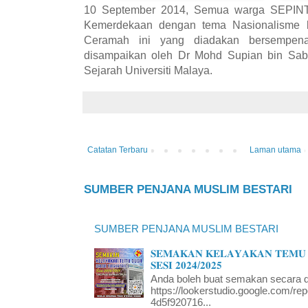
10 September 2014, Semua warga SEPINT
Kemerdekaan dengan tema Nasionalisme b
Ceramah ini yang diadakan bersempen
disampaikan oleh Dr Mohd Supian bin Sab
Sejarah Universiti Malaya.
Catatan Terbaru
Laman utama
SUMBER PENJANA MUSLIM BESTARI
SUMBER PENJANA MUSLIM BESTARI
𝐒𝐄𝐌𝐀𝐊𝐀𝐍 𝐊𝐄𝐋𝐀𝐘𝐀𝐊𝐀𝐍 𝐓𝐄𝐌𝐔 
𝐒𝐄𝐒𝐈 𝟐𝟎𝟐𝟒/𝟐𝟎𝟐𝟓
Anda boleh buat semakan secara da
https://lookerstudio.google.com/re
4d5f920716...