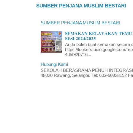
SUMBER PENJANA MUSLIM BESTARI
SUMBER PENJANA MUSLIM BESTARI
𝐒𝐄𝐌𝐀𝐊𝐀𝐍 𝐊𝐄𝐋𝐀𝐘𝐀𝐊𝐀𝐍 𝐓𝐄𝐌𝐔 
𝐒𝐄𝐒𝐈 𝟐𝟎𝟐𝟒/𝟐𝟎𝟐𝟓
Anda boleh buat semakan secara da
https://lookerstudio.google.com/re
4d5f920716...
Hubungi Kami
SEKOLAH BERASRAMA PENUH INTEGRASI RA
48020 Rawang, Selangor. Tel: 603-60928192 Fak