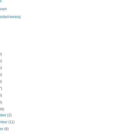
n
nown
asbpirawang
4)
6)
5)
8)
8)
7)
0)
8)
09)
mber
(2)
mber
(11)
ber
(8)