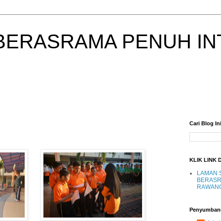
BERASRAMA PENUH IN
Cari Blog In
KLIK LINK 
LAMAN 
BERASR
RAWAN
Penyumban