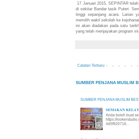
17 Januari 2015, SEPINTAR telah 
di sekitar Bandar tasik Puteri. 
tinggi sepanjang acara. Larian 
memilih wakil sekolah ke kejohan
ini akan diadakan pada satu tar
yang telah menjayakan program ini
Catatan Terbaru
SUMBER PENJANA MUSLIM B
SUMBER PENJANA MUSLIM BES
𝐒𝐄𝐌𝐀𝐊𝐀𝐍 𝐊𝐄𝐋𝐀𝐘𝐀
Anda boleh buat se
https://lookerstud
4d5f920716...