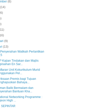
ember
(6)
s
(14)
(6)
5)
8)
(11)
16)
ari
(9)
ri
(13)
s Penyerahan Watikah Perlantikan
15
 Kajian Tindakan dan Majlis
pisahan En Sar...
ftaran Unit Kokurikulum Murid
ggunakan Pel...
iksaan Premis bagi Tujuan
ghapuskan Bahaya...
man Balik Bermalam dan
yerahan Bantuan Kha...
national Networking Programme :
jeon High ...
n SEPINTAR