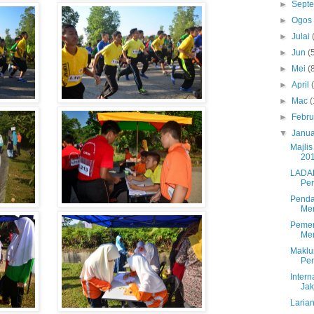
►
Sept
►
Ogo
►
Julai
►
Jun
(
►
Mei
(
►
April
►
Mac
(
►
Febru
▼
Janua
Majli
20
LADAP
Per
Penda
Men
Pemer
Men
Maklu
Pen
Inter
Jak
Laria