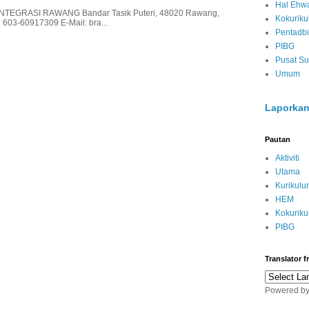
Hal Ehwa
EGRASI RAWANG Bandar Tasik Puteri, 48020 Rawang,
Kokurik
 603-60917309 E-Mail: bra...
Pentadbi
PIBG
Pusat S
Umum
Laporkan
Pautan
Aktiviti
Utama
Kurikulu
HEM
Kokurik
PIBG
Translator 
Powered b