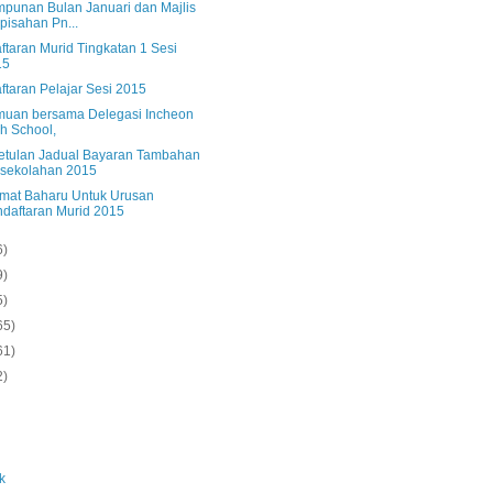
mpunan Bulan Januari dan Majlis
pisahan Pn...
ftaran Murid Tingkatan 1 Sesi
15
ftaran Pelajar Sesi 2015
muan bersama Delegasi Incheon
h School,
tulan Jadual Bayaran Tambahan
sekolahan 2015
mat Baharu Untuk Urusan
daftaran Murid 2015
6)
9)
5)
65)
61)
2)
k