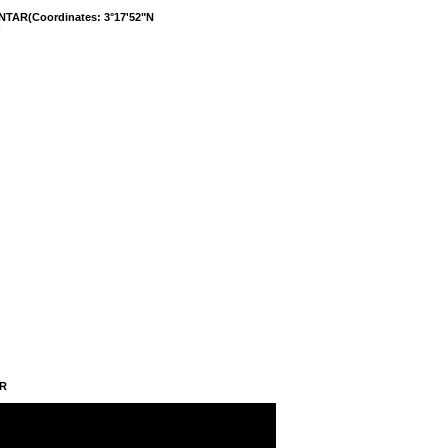
NTAR(Coordinates: 3°17'52"N
)
AR