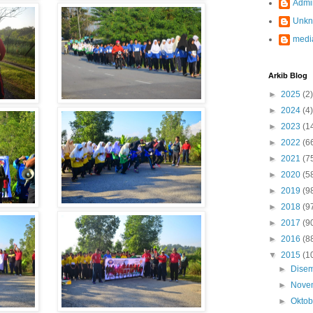
Admi
Unk
medi
Arkib Blog
►
2025
(2)
►
2024
(4)
►
2023
(1
►
2022
(6
►
2021
(7
►
2020
(5
►
2019
(9
►
2018
(9
►
2017
(9
►
2016
(8
▼
2015
(1
►
Dise
►
Nove
►
Okto