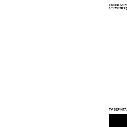
Lokasi SEPI
101°29'28"E
TV SEPINT