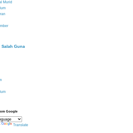
l Murid
ulum
ran
umber
 Salah Guna
m
ulum
from Google
y
Translate