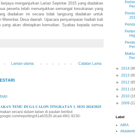
Perhi
berjaya menganjurkan Larian Sepintar 2015 yang diadakan
Per
Semua peserta telah menunjukkan semangat kesukanan yang
Penda
yang diadakan ini secara tidak langsung diadakan untuk
20
an Merentas Desa daerah. Upacara penyampaian hadiah kali
Penda
ikh yang akan ditetapkan kemudian. Syabas kepada semua
.
Perte
Hig
Pembe
Per
Maklu
Pen
Laman utama
Catatan Lama
►
2014
(9
►
2013
(9
ESTARI
►
2012
(8
►
2011
(1
►
2010
(1
TARI
►
2009
(2
𝐊𝐀𝐍 𝐓𝐄𝐌𝐔 𝐃𝐔𝐆𝐀 𝐂𝐀𝐋𝐎𝐍 𝐓𝐈𝐍𝐆𝐊𝐀𝐓𝐀𝐍 𝟏, 𝐒𝐄𝐒𝐈 𝟐𝟎𝟐𝟒/𝟐𝟎𝟐𝟓
makan secara dalam talian di pautan berikut:
io.google.com/reporting/41a63535-dcad-4f41-9230-
Label
AIRA
Akademi