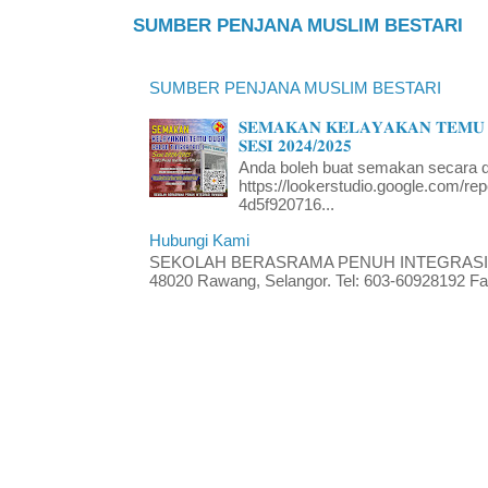
SUMBER PENJANA MUSLIM BESTARI
SUMBER PENJANA MUSLIM BESTARI
𝐒𝐄𝐌𝐀𝐊𝐀𝐍 𝐊𝐄𝐋𝐀𝐘𝐀𝐊𝐀𝐍 𝐓𝐄𝐌𝐔 
𝐒𝐄𝐒𝐈 𝟐𝟎𝟐𝟒/𝟐𝟎𝟐𝟓
Anda boleh buat semakan secara da
https://lookerstudio.google.com/re
4d5f920716...
Hubungi Kami
SEKOLAH BERASRAMA PENUH INTEGRASI RA
48020 Rawang, Selangor. Tel: 603-60928192 Fak