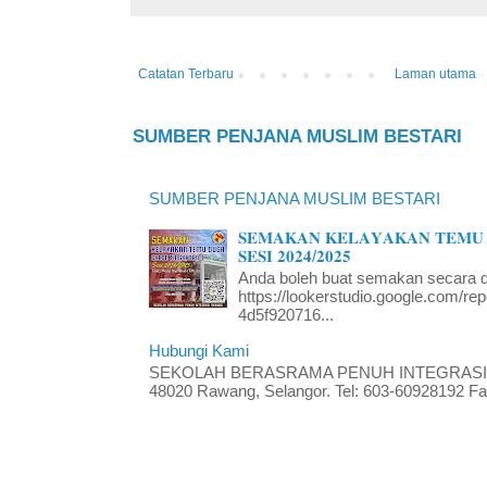
Catatan Terbaru
Laman utama
SUMBER PENJANA MUSLIM BESTARI
SUMBER PENJANA MUSLIM BESTARI
𝐒𝐄𝐌𝐀𝐊𝐀𝐍 𝐊𝐄𝐋𝐀𝐘𝐀𝐊𝐀𝐍 𝐓𝐄𝐌𝐔 
𝐒𝐄𝐒𝐈 𝟐𝟎𝟐𝟒/𝟐𝟎𝟐𝟓
Anda boleh buat semakan secara da
https://lookerstudio.google.com/re
4d5f920716...
Hubungi Kami
SEKOLAH BERASRAMA PENUH INTEGRASI RA
48020 Rawang, Selangor. Tel: 603-60928192 Fak