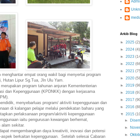
Admi
Unk
medi
Arkib Blog
►
2025
(2)
►
2024
(4)
►
2023
(1
►
2022
(6
►
2021
(7
 menghantar empat orang wakil bagi menyertai program
►
2020
(5
, Hutan Lipur Sg.Tua, Jln Ulu Yam.
►
2019
(9
) merupakan program tahunan anjuran Kemententerian
rasi dan Kepenggunaan (KPDNKK) dengan kerjasama
►
2018
(9
KPM).
►
2017
(9
mendidik, menyebarluas program/ aktiviti kepenggunaan dan
►
2016
(8
aan di kalangan pelajar melalui pendekatan baharu yang
tapkan perlaksanaan program/aktiviti kepenggunaan
▼
2015
(1
enggunaan iaitu pengurusan kewangan berhemat,
►
Dise
alam sekitar.
►
Nove
r dapat mengembangkan daya kreativiti, inovasi dan potensi
►
Okto
k-aspek berkaitan kepenggunaan. Setelah selesai Cabaran