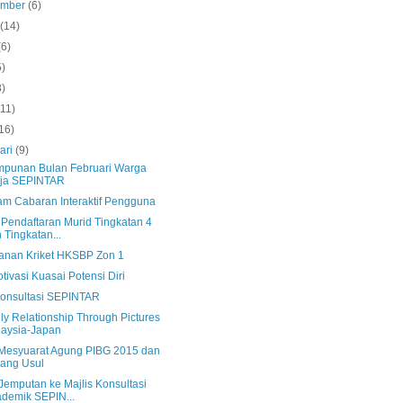
ember
(6)
s
(14)
(6)
5)
8)
(11)
16)
ari
(9)
mpunan Bulan Februari Warga
rja SEPINTAR
am Cabaran Interaktif Pengguna
 Pendaftaran Murid Tingkatan 4
 Tingkatan...
anan Kriket HKSBP Zon 1
otivasi Kuasai Potensi Diri
Konsultasi SEPINTAR
ly Relationship Through Pictures
aysia-Japan
 Mesyuarat Agung PIBG 2015 dan
ang Usul
Jemputan ke Majlis Konsultasi
demik SEPIN...