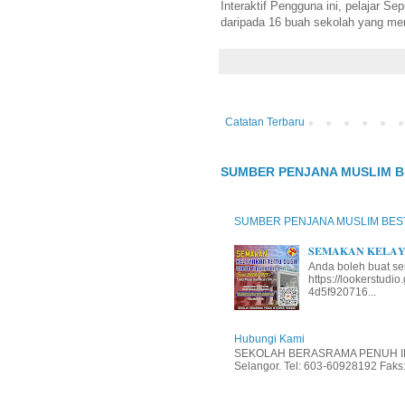
Interaktif Pengguna ini, pelajar S
daripada 16 buah sekolah yang men
Catatan Terbaru
SUMBER PENJANA MUSLIM B
SUMBER PENJANA MUSLIM BES
𝐒𝐄𝐌𝐀𝐊𝐀𝐍 𝐊𝐄𝐋𝐀𝐘𝐀
Anda boleh buat se
https://lookerstud
4d5f920716...
Hubungi Kami
SEKOLAH BERASRAMA PENUH INT
Selangor. Tel: 603-60928192 Faks: