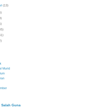
ri
(13)
6)
9)
5)
65)
61)
2)
k
l Murid
ulum
ran
umber
 Salah Guna