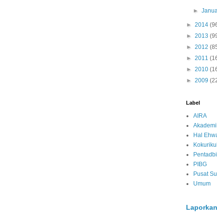
►
Janua
►
2014
(9
►
2013
(9
►
2012
(8
►
2011
(1
►
2010
(1
►
2009
(2
Label
AIRA
Akademi
Hal Ehwa
Kokurik
Pentadbi
PIBG
Pusat S
Umum
Laporkan