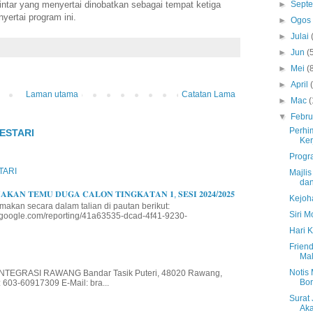
epintar yang menyertai dinobatkan sebagai tempat ketiga
►
Sept
yertai program ini.
►
Ogo
►
Julai
►
Jun
(
►
Mei
(
►
April
Laman utama
Catatan Lama
►
Mac
(
▼
Febru
Perhi
ESTARI
Ke
Progr
TARI
Majlis
dan
𝐊𝐀𝐍 𝐓𝐄𝐌𝐔 𝐃𝐔𝐆𝐀 𝐂𝐀𝐋𝐎𝐍 𝐓𝐈𝐍𝐆𝐊𝐀𝐓𝐀𝐍 𝟏, 𝐒𝐄𝐒𝐈 𝟐𝟎𝟐𝟒/𝟐𝟎𝟐𝟓
Kejoh
makan secara dalam talian di pautan berikut:
Siri M
io.google.com/reporting/41a63535-dcad-4f41-9230-
Hari 
Friend
Mal
Notis
EGRASI RAWANG Bandar Tasik Puteri, 48020 Rawang,
Bor
 603-60917309 E-Mail: bra...
Surat 
Aka