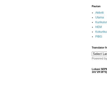
Pautan
Aktiviti
Utama
Kurikulu
HEM
Kokurik
PIBG
Translator 
Powered b
Lokasi SEPI
101°29'28"E