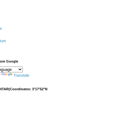
m
ulum
from Google
y
Translate
NTAR(Coordinates: 3°17'52"N
)