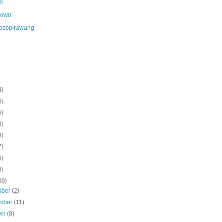
n
nown
asbpirawang
4)
6)
5)
8)
8)
7)
0)
8)
09)
mber
(2)
mber
(11)
ber
(8)