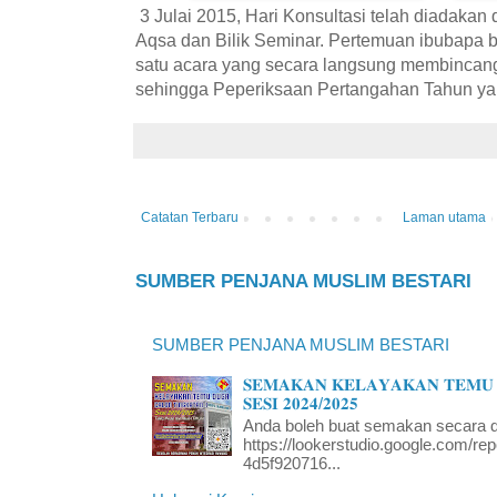
3 Julai 2015, Hari Konsultasi telah diadakan
Aqsa dan Bilik Seminar. Pertemuan ibubapa 
satu acara yang secara langsung membincan
sehingga Peperiksaan Pertangahan Tahun yan
Catatan Terbaru
Laman utama
SUMBER PENJANA MUSLIM BESTARI
SUMBER PENJANA MUSLIM BESTARI
𝐒𝐄𝐌𝐀𝐊𝐀𝐍 𝐊𝐄𝐋𝐀𝐘𝐀𝐊𝐀𝐍 𝐓𝐄𝐌𝐔 
𝐒𝐄𝐒𝐈 𝟐𝟎𝟐𝟒/𝟐𝟎𝟐𝟓
Anda boleh buat semakan secara da
https://lookerstudio.google.com/re
4d5f920716...