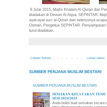
9 Julai 2015, Majlis Khatam Al-Quran dan P
diadakan di Dewan Al-Aqsa, SEPINTAR. Majl
ayat-ayat suci al-Quran dan seterusnya ucap
Osman, Pengetua SEPINTAR. Penyampaian h
turut diadakan.
Catatan Terbaru
Laman utama
SUMBER PENJANA MUSLIM BESTARI
SUMBER PENJANA MUSLIM BESTARI
𝐒𝐄𝐌𝐀𝐊𝐀𝐍 𝐊𝐄𝐋𝐀𝐘𝐀𝐊𝐀𝐍 𝐓𝐄𝐌𝐔 
𝐒𝐄𝐒𝐈 𝟐𝟎𝟐𝟒/𝟐𝟎𝟐𝟓
Anda boleh buat semakan secara da
https://lookerstudio.google.com/re