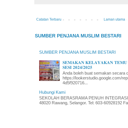
Catatan Terbaru
Laman utama
SUMBER PENJANA MUSLIM BESTARI
SUMBER PENJANA MUSLIM BESTARI
𝐒𝐄𝐌𝐀𝐊𝐀𝐍 𝐊𝐄𝐋𝐀𝐘𝐀𝐊𝐀𝐍 𝐓𝐄𝐌𝐔 
𝐒𝐄𝐒𝐈 𝟐𝟎𝟐𝟒/𝟐𝟎𝟐𝟓
Anda boleh buat semakan secara da
https://lookerstudio.google.com/re
4d5f920716...
Hubungi Kami
SEKOLAH BERASRAMA PENUH INTEGRASI RA
48020 Rawang, Selangor. Tel: 603-60928192 Fak