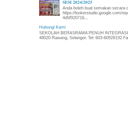
𝐒𝐄𝐒𝐈 𝟐𝟎𝟐𝟒/𝟐𝟎𝟐𝟓
Anda boleh buat semakan secara da
https://lookerstudio.google.com/re
4d5f920716...
Hubungi Kami
SEKOLAH BERASRAMA PENUH INTEGRASI RA
48020 Rawang, Selangor. Tel: 603-60928192 Fak