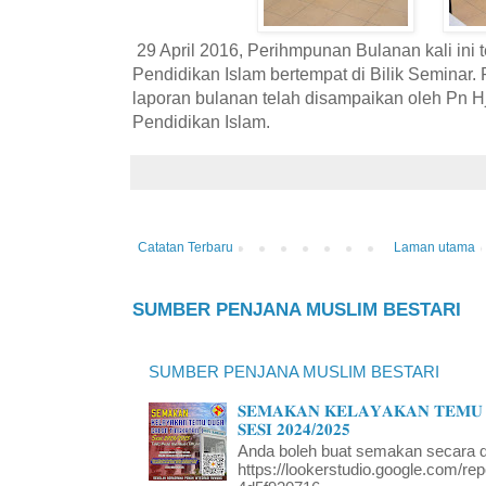
29 April 2016, Perihmpunan Bulanan kali ini 
Pendidikan Islam bertempat di Bilik Seminar. 
laporan bulanan telah disampaikan oleh Pn H
Pendidikan Islam.
Catatan Terbaru
Laman utama
SUMBER PENJANA MUSLIM BESTARI
SUMBER PENJANA MUSLIM BESTARI
𝐒𝐄𝐌𝐀𝐊𝐀𝐍 𝐊𝐄𝐋𝐀𝐘𝐀𝐊𝐀𝐍 𝐓𝐄𝐌𝐔 
𝐒𝐄𝐒𝐈 𝟐𝟎𝟐𝟒/𝟐𝟎𝟐𝟓
Anda boleh buat semakan secara da
https://lookerstudio.google.com/re