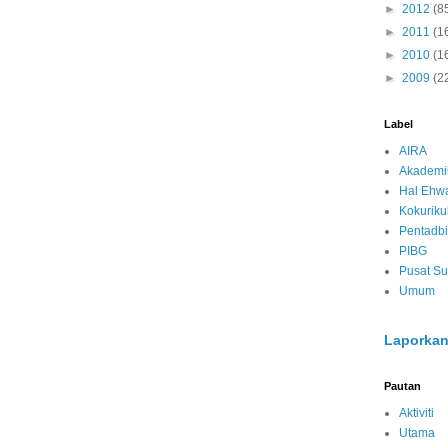
►
2012
(8
►
2011
(1
►
2010
(1
►
2009
(2
Label
AIRA
Akademi
Hal Ehwa
Kokurik
Pentadbi
PIBG
Pusat S
Umum
Laporkan
Pautan
Aktiviti
Utama