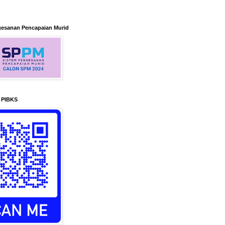
gesanan Pencapaian Murid
n PIBKS