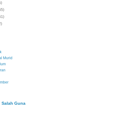
5)
65)
61)
2)
k
l Murid
ulum
ran
umber
 Salah Guna