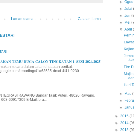
►
Ogo
►
Julai
►
Jun
(
Laman utama
Catatan Lama
►
Mei
(
▼
April
ESTARI
Perhi
Lawat
Kajia
TARI
Jempu
Aka
𝐊𝐀𝐍 𝐓𝐄𝐌𝐔 𝐃𝐔𝐆𝐀 𝐂𝐀𝐋𝐎𝐍 𝐓𝐈𝐍𝐆𝐊𝐀𝐓𝐀𝐍 𝟏, 𝐒𝐄𝐒𝐈 𝟐𝟎𝟐𝟒/𝟐𝟎𝟐𝟓
makan secara dalam talian di pautan berikut:
Fire D
io.google.com/reporting/41a63535-dcad-4f41-9230-
Majli
dan
Hari 
►
Mac
(
EGRASI RAWANG Bandar Tasik Puteri, 48020 Rawang,
 603-60917309 E-Mail: bra...
►
Febru
►
Janua
►
2015
(1
►
2014
(9
►
2013
(9