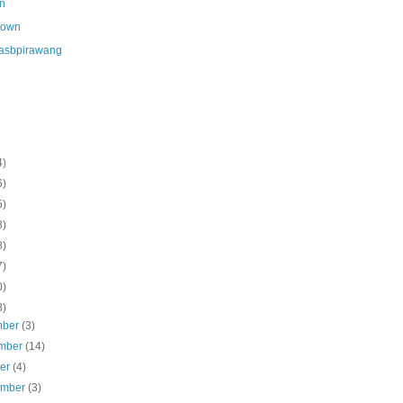
n
nown
asbpirawang
4)
6)
5)
8)
8)
7)
0)
8)
mber
(3)
mber
(14)
ber
(4)
ember
(3)