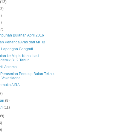
s
(13)
(2)
8)
7)
(7)
mpunan Bulanan April 2016
an Penanda Aras dari MITIB
n Lapangan Geografi
tan ke Majlis Konsultasi
demik Bil.2 Tahun...
rill Asrama
s Perasmian Penutup Bulan Teknik
 Vokasiaonal
Terbuka AIRA
7)
ari
(9)
ri
(11)
09)
6)
9)