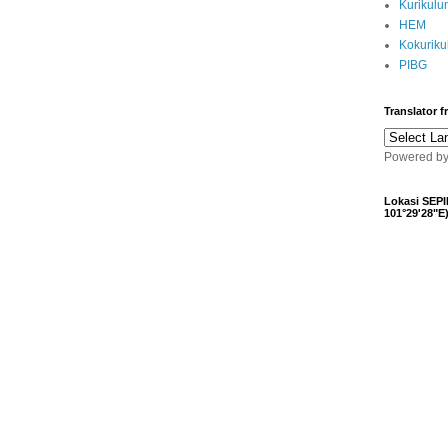
Kurikulu
HEM
Kokurik
PIBG
Translator 
Powered b
Lokasi SEPI
101°29'28"E