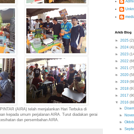
Admi
Unk
medi
Arkib Blog
►
2025
(2)
►
2024
(4)
►
2023
(1
►
2022
(6
►
2021
(7
►
2020
(5
►
2019
(9
►
2018
(9
►
2017
(9
▼
2016
(8
►
Dise
PINTAR (AIRA) telah menjalankan Hari Terbuka di
n kepada umum perjalanan AIRA. Turut diadakan gerai
►
Nove
 kesihatan dan persembahan AIRA.
►
Okto
►
Sept