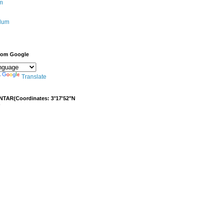
m
ulum
from Google
y
Translate
NTAR(Coordinates: 3°17'52"N
)