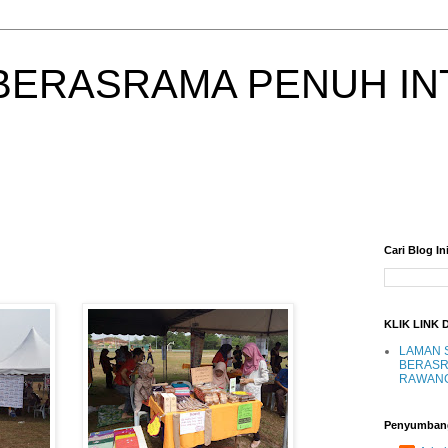
BERASRAMA PENUH IN
Cari Blog In
KLIK LINK 
LAMAN 
BERASR
RAWAN
Penyumban