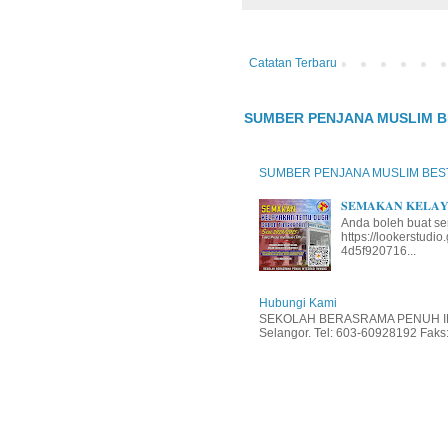
Catatan Terbaru
SUMBER PENJANA MUSLIM B
SUMBER PENJANA MUSLIM BES
𝐒𝐄𝐌𝐀𝐊𝐀𝐍 𝐊𝐄𝐋𝐀𝐘𝐀
Anda boleh buat se
https://lookerstud
4d5f920716...
Hubungi Kami
SEKOLAH BERASRAMA PENUH INT
Selangor. Tel: 603-60928192 Faks: