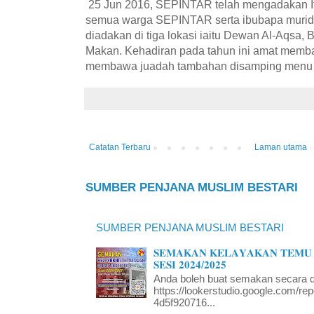
25 Jun 2016, SEPINTAR telah mengadakan Ift
semua warga SEPINTAR serta ibubapa murid-mu
diadakan di tiga lokasi iaitu Dewan Al-Aqsa,
Makan. Kehadiran pada tahun ini amat memb
membawa juadah tambahan disamping menu ut
Catatan Terbaru
Laman utama
SUMBER PENJANA MUSLIM BESTARI
SUMBER PENJANA MUSLIM BESTARI
𝐒𝐄𝐌𝐀𝐊𝐀𝐍 𝐊𝐄𝐋𝐀𝐘𝐀𝐊𝐀𝐍 𝐓𝐄𝐌𝐔 
𝐒𝐄𝐒𝐈 𝟐𝟎𝟐𝟒/𝟐𝟎𝟐𝟓
Anda boleh buat semakan secara da
https://lookerstudio.google.com/re
4d5f920716...